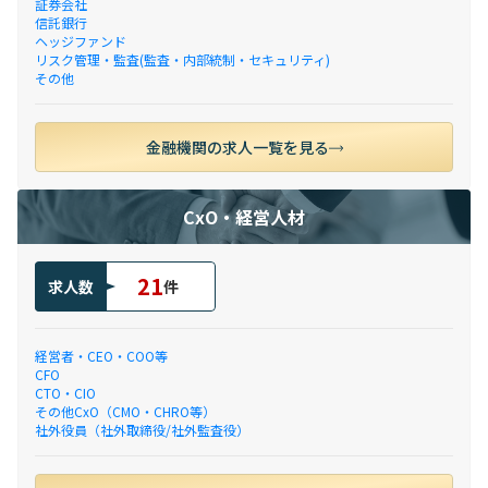
証券会社
信託銀行
ヘッジファンド
リスク管理・監査(監査・内部統制・セキュリティ)
その他
金融機関の求人一覧を見る
CxO・経営人材
21
求人数
件
経営者・CEO・COO等
CFO
CTO・CIO
その他CxO（CMO・CHRO等）
社外役員（社外取締役/社外監査役）