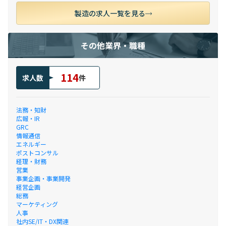
製造の求人一覧を見る
その他業界・職種
114
求人数
件
法務・知財
広報・IR
GRC
情報通信
エネルギー
ポストコンサル
経理・財務
営業
事業企画・事業開発
経営企画
総務
マーケティング
人事
社内SE/IT・DX関連