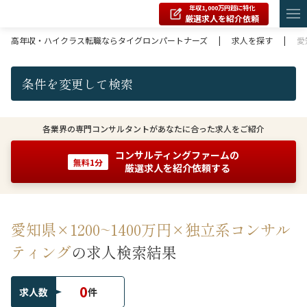
年収1,000万円超に特化
厳選求人を紹介依頼
高年収・ハイクラス転職ならタイグロンパートナーズ
|
求人を探す
|
愛
条件を変更して検索
各業界の専門コンサルタントがあなたに合った求人をご紹介
コンサルティングファームの
無料1分
厳選求人を紹介依頼する
愛知県×1200~1400万円×独立系コンサル
ティング
の求人検索結果
0
求人数
件