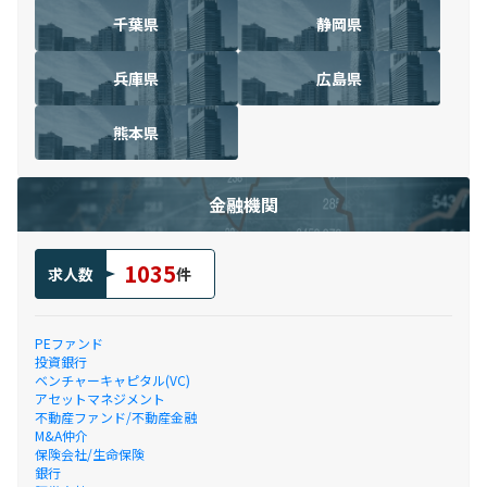
千葉県
静岡県
兵庫県
広島県
熊本県
金融機関
1035
求人数
件
PEファンド
投資銀行
ベンチャーキャピタル(VC)
アセットマネジメント
不動産ファンド/不動産金融
M&A仲介
保険会社/生命保険
銀行