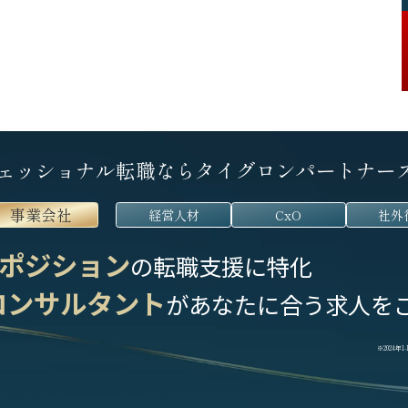
ェッショナル転職なら
タイグロンパートナー
事業会社
経営人材
CxO
社外
ポジション
の転職支援に特化
コンサルタント
が
あなたに合う求人を
※2024年