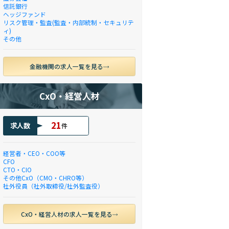
信託銀行
ヘッジファンド
リスク管理・監査(監査・内部統制・セキュリテ
ィ)
その他
金融機関の求人一覧を見る
CxO・経営人材
21
求人数
件
経営者・CEO・COO等
CFO
CTO・CIO
その他CxO（CMO・CHRO等）
社外役員（社外取締役/社外監査役）
CxO・経営人材の求人一覧を見る