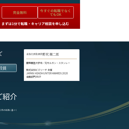
今すぐの
転職でなく
完全無料
てもOK
まずは1分で転職・キャリア相談を申し込む
ズ
野尻 剛二郎
当社代表取締役
慶應義塾大学卒／元モルガン・スタンレー
役員
株式会社ビズリーチ 主催
JAPAN HEADHUNTER AWARDS 2020
金融部門 MVP
ご紹介
1-12月の実績に基づく