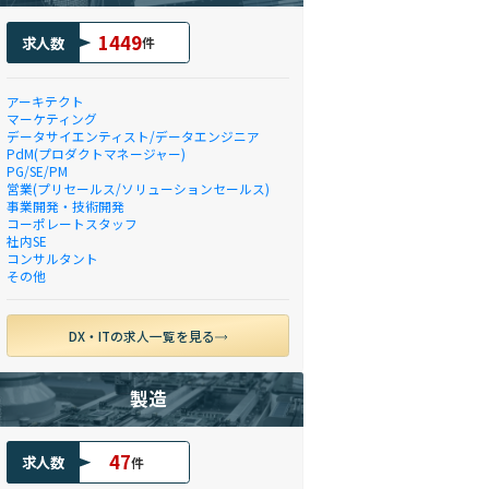
1449
求人数
件
アーキテクト
マーケティング
データサイエンティスト/データエンジニア
PdM(プロダクトマネージャー)
PG/SE/PM
営業(プリセールス/ソリューションセールス)
事業開発・技術開発
コーポレートスタッフ
社内SE
コンサルタント
その他
DX・ITの求人一覧を見る
製造
47
求人数
件