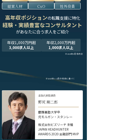
経営人材
CxO
社外役員
高年収ポジション
の転職支援に特化
経験・実績豊富なコンサルタント
が
あなたに合う求人をご紹介
年収1,000万円超
年収2,000万円超
3,000求人以上
1,000求人以上
※2025年9月末時点
※2024年1-12月の実績に基づく
当社代表取締役
野尻 剛二郎
慶應義塾大学卒
元モルガン・スタンレー
株式会社ビズリーチ 主催
JAPAN HEADHUNTER
AWARDS 2020 金融部門 MVP