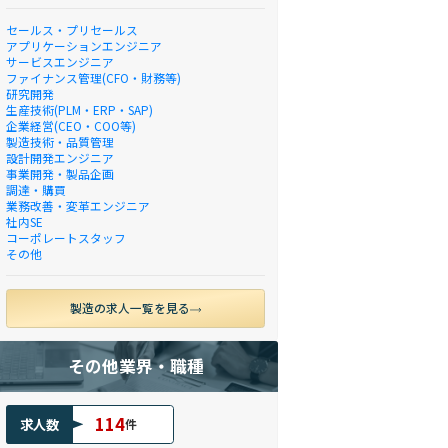
セールス・プリセールス
アプリケーションエンジニア
サービスエンジニア
ファイナンス管理(CFO・財務等)
研究開発
生産技術(PLM・ERP・SAP)
企業経営(CEO・COO等)
製造技術・品質管理
設計開発エンジニア
事業開発・製品企画
調達・購買
業務改善・変革エンジニア
社内SE
コーポレートスタッフ
その他
製造の求人一覧を見る
その他業界・職種
114
求人数
件