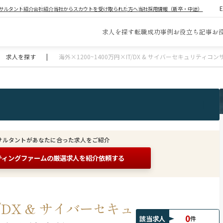
サルタント紹介
会社紹介
当社からスカウトを受け取られた方へ
当社採用情報（新卒・中途）
求人を探す
転職成功事例
お役立ち記事
お
求人を探す
|
海外×1200~1400万円×IT/DX & サイバーセキュリティ
サルタントがあなたに合った求人をご紹介
ティングファームの
厳選求人を紹介依頼する
T/DX & サイバーセキュ
0
該当求人
件