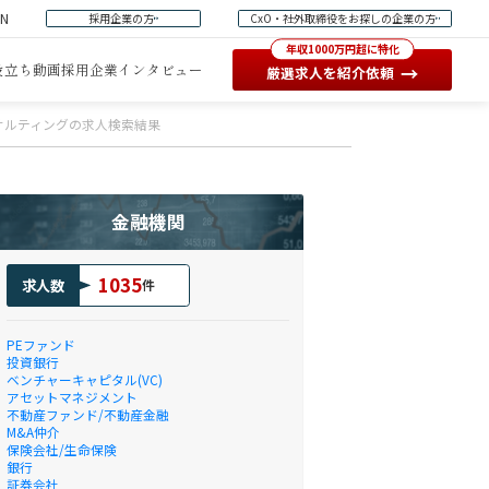
EN
採用企業の方
CxO・社外取締役をお探しの企業の方
年収1000万円超に特化
役立ち動画
採用企業インタビュー
→
厳選求人を紹介依頼
コンサルティングの求人検索結果
金融機関
1035
求人数
件
PEファンド
投資銀行
ベンチャーキャピタル(VC)
アセットマネジメント
不動産ファンド/不動産金融
M&A仲介
保険会社/生命保険
銀行
証券会社