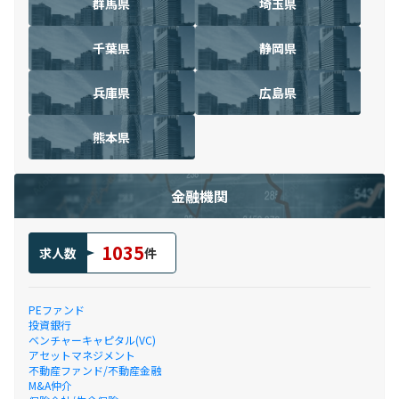
群馬県
埼玉県
千葉県
静岡県
兵庫県
広島県
熊本県
金融機関
1035
求人数
件
PEファンド
投資銀行
ベンチャーキャピタル(VC)
アセットマネジメント
不動産ファンド/不動産金融
M&A仲介