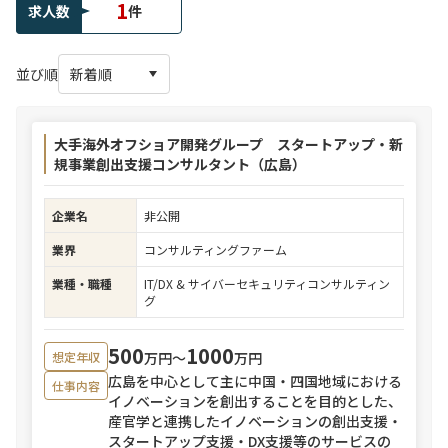
1
求人数
件
並び順
大手海外オフショア開発グループ スタートアップ・新
規事業創出支援コンサルタント（広島）
企業名
非公開
業界
コンサルティングファーム
業種・職種
IT/DX & サイバーセキュリティコンサルティン
グ
500
1000
万円〜
万円
想定年収
広島を中心として主に中国・四国地域における
仕事内容
イノベーションを創出することを目的とした、
産官学と連携したイノベーションの創出支援・
スタートアップ支援・DX支援等のサービスの