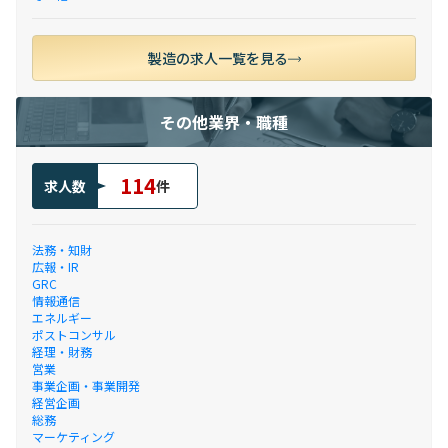
製造の求人一覧を見る
その他業界・職種
114
求人数
件
法務・知財
広報・IR
GRC
情報通信
エネルギー
ポストコンサル
経理・財務
営業
事業企画・事業開発
経営企画
総務
マーケティング