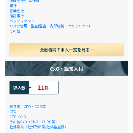
保険会社/生命保険
銀行
証券会社
信託銀行
ヘッジファンド
リスク管理・監査(監査・内部統制・セキュリティ)
その他
金融機関の求人一覧を見る
CxO・経営人材
21
求人数
件
経営者・CEO・COO等
CFO
CTO・CIO
その他CxO（CMO・CHRO等）
社外役員（社外取締役/社外監査役）