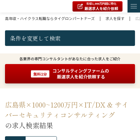
年収1,000万円超に特化
厳選求人を紹介依頼
高年収・ハイクラス転職ならタイグロンパートナーズ
|
求人を探す
|
広
条件を変更して検索
各業界の専門コンサルタントがあなたに合った求人をご紹介
コンサルティングファームの
無料1分
厳選求人を紹介依頼する
広島県×1000~1200万円×IT/DX & サイ
バーセキュリティコンサルティング
の求人検索結果