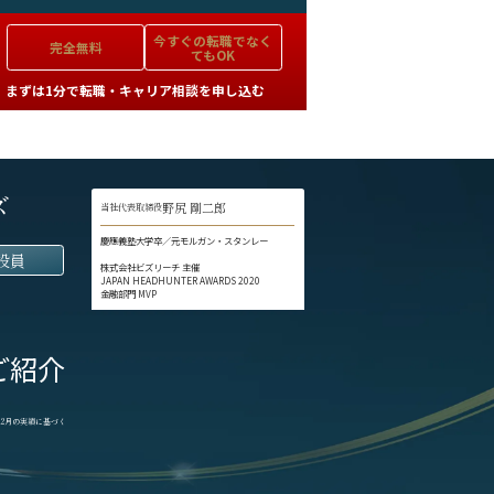
今すぐの
転職でなく
完全無料
てもOK
まずは1分で転職・キャリア相談を申し込む
ズ
野尻 剛二郎
当社代表取締役
慶應義塾大学卒／元モルガン・スタンレー
役員
株式会社ビズリーチ 主催
JAPAN HEADHUNTER AWARDS 2020
金融部門 MVP
ご紹介
1-12月の実績に基づく