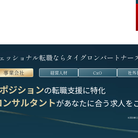
ェッショナル転職なら
タイグロンパートナー
事業会社
経営人材
CxO
社外
ポジション
の転職支援に特化
コンサルタント
が
あなたに合う求人を
※2024年