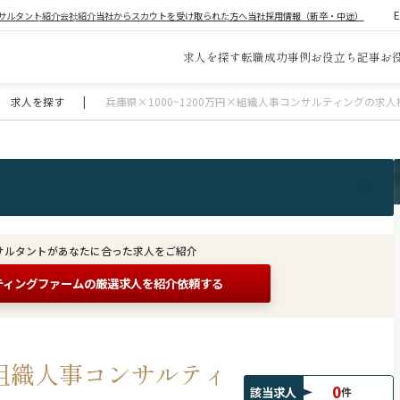
サルタント紹介
会社紹介
当社からスカウトを受け取られた方へ
当社採用情報（新卒・中途）
求人を探す
転職成功事例
お役立ち記事
お
求人を探す
|
兵庫県×1000~1200万円×組織人事コンサルティングの求
サルタントがあなたに合った求人をご紹介
ティングファームの
厳選求人を紹介依頼する
円×組織人事コンサルティ
0
該当求人
件