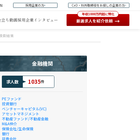
EN
採用企業の方
CxO・社外取締役をお探しの企業の方
年収1000万円超に特化
役立ち動画
採用企業インタビュー
→
厳選求人を紹介依頼
人検索結果
金融機関
1035
求人数
件
PEファンド
投資銀行
ベンチャーキャピタル(VC)
アセットマネジメント
不動産ファンド/不動産金融
M&A仲介
保険会社/生命保険
銀行
証券会社