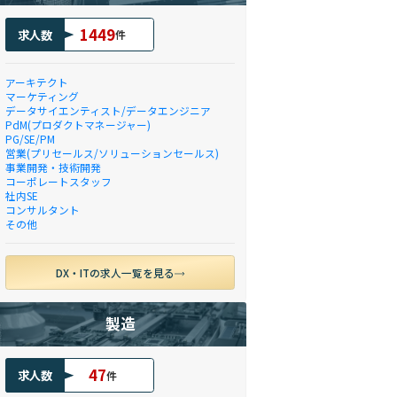
1449
求人数
件
アーキテクト
マーケティング
データサイエンティスト/データエンジニア
PdM(プロダクトマネージャー)
PG/SE/PM
営業(プリセールス/ソリューションセールス)
事業開発・技術開発
コーポレートスタッフ
社内SE
コンサルタント
その他
DX・ITの求人一覧を見る
製造
47
求人数
件