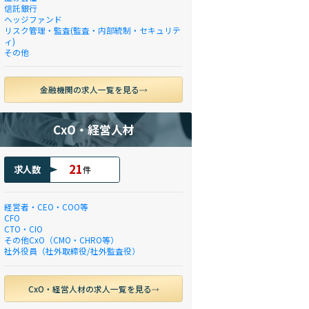
信託銀行
ヘッジファンド
リスク管理・監査(監査・内部統制・セキュリテ
ィ)
その他
金融機関の求人一覧を見る
CxO・経営人材
21
求人数
件
経営者・CEO・COO等
CFO
CTO・CIO
その他CxO（CMO・CHRO等）
社外役員（社外取締役/社外監査役）
CxO・経営人材の求人一覧を見る