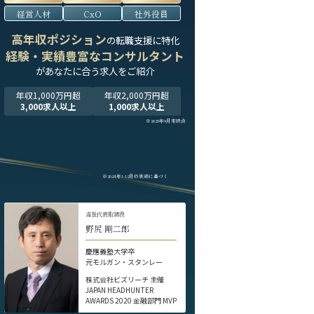
経営人材
CxO
社外役員
高年収ポジション
の転職支援に特化
経験・実績豊富なコンサルタント
が
あなたに合う求人をご紹介
年収1,000万円超
年収2,000万円超
3,000求人以上
1,000求人以上
※2025年9月末時点
※2024年1-12月の実績に基づく
当社代表取締役
野尻 剛二郎
慶應義塾大学卒
元モルガン・スタンレー
株式会社ビズリーチ 主催
JAPAN HEADHUNTER
AWARDS 2020 金融部門 MVP