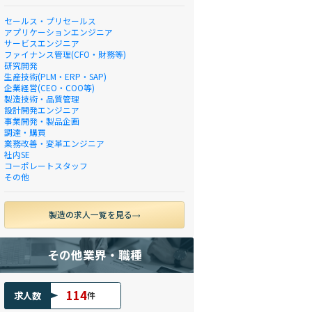
セールス・プリセールス
アプリケーションエンジニア
サービスエンジニア
ファイナンス管理(CFO・財務等)
研究開発
生産技術(PLM・ERP・SAP)
企業経営(CEO・COO等)
製造技術・品質管理
設計開発エンジニア
事業開発・製品企画
調達・購買
業務改善・変革エンジニア
社内SE
コーポレートスタッフ
その他
製造の求人一覧を見る
その他業界・職種
114
求人数
件