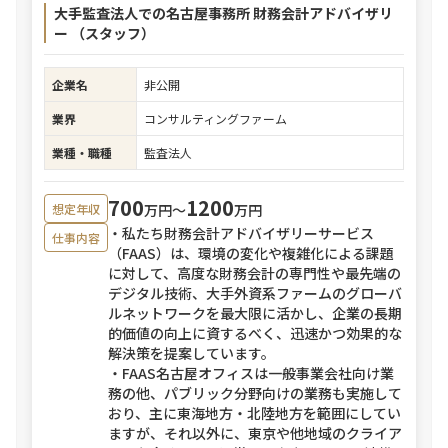
大手監査法人での名古屋事務所 財務会計アドバイザリ
ー （スタッフ）
企業名
非公開
業界
コンサルティングファーム
業種・職種
監査法人
700
1200
万円〜
万円
想定年収
・私たち財務会計アドバイザリーサービス
仕事内容
（FAAS）は、環境の変化や複雑化による課題
に対して、高度な財務会計の専門性や最先端の
デジタル技術、大手外資系ファームのグローバ
ルネットワークを最大限に活かし、企業の長期
的価値の向上に資するべく、迅速かつ効果的な
解決策を提案しています。
・FAAS名古屋オフィスは一般事業会社向け業
務の他、パブリック分野向けの業務も実施して
おり、主に東海地方・北陸地方を範囲にしてい
ますが、それ以外に、東京や他地域のクライア