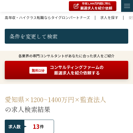
年収1,000万円超に特化
厳選求人を紹介依頼
高年収・ハイクラス転職ならタイグロンパートナーズ
|
求人を探す
|
愛
条件を変更して検索
各業界の専門コンサルタントがあなたに合った求人をご紹介
コンサルティングファームの
無料1分
厳選求人を紹介依頼する
愛知県×1200~1400万円×監査法人
の求人検索結果
13
求人数
件