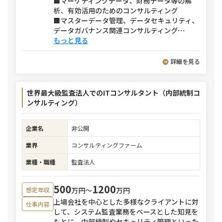
■マーケティングデータ、財務データ等の解
析、有効活用のためのコンサルティング
■マスターデータ管理、データセキュリティ、
データガバナンス関連コンサルティング
⋯
もっと見る
詳細を見る
世界最大級監査法人でのITコンサルタント（内部統制コ
ンサルティング）
企業名
非公開
業界
コンサルティングファーム
業種・職種
監査法人
500
1200
万円〜
万円
想定年収
上場会社を中心とした多様なクライアントに対
仕事内容
して、システム監査業務をベースとした知見を
もとに、内部統制やセキュリティ管理といった