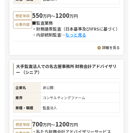
550
1200
万円〜
万円
想定年収
■監査業務
仕事内容
・財務諸表監査（日本基準及びIFRSに基づく）
・内部統制監査
⋯
もっと見る
詳細を見る
大手監査法人での名古屋事務所 財務会計アドバイザリ
ー （シニア）
企業名
非公開
業界
コンサルティングファーム
業種・職種
監査法人
700
1200
万円〜
万円
想定年収
・私たち財務会計アドバイザリーサービス
仕事内容