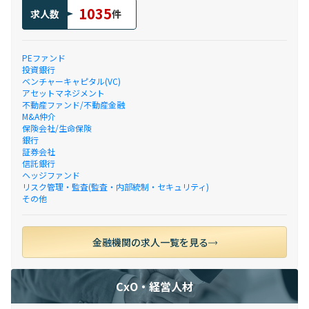
1035
求人数
件
PEファンド
投資銀行
ベンチャーキャピタル(VC)
アセットマネジメント
不動産ファンド/不動産金融
M&A仲介
保険会社/生命保険
銀行
証券会社
信託銀行
ヘッジファンド
リスク管理・監査(監査・内部統制・セキュリティ)
その他
金融機関の求人一覧を見る
CxO・経営人材