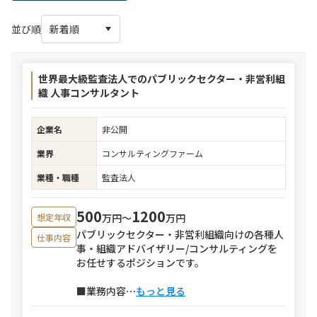
並び順
世界最大級監査法人でのパブリックセクター・非営利組
織 人事コンサルタント
企業名
非公開
業界
コンサルティングファーム
業種・職種
監査法人
500
1200
万円〜
万円
想定年収
パブリックセクター・非営利組織向けの各種人
仕事内容
事・組織アドバイザリー/コンサルティングを
お任せするポジションです。
■業務内容
⋯
もっと見る