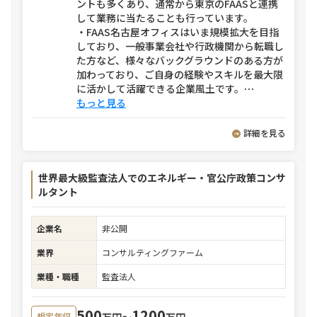
ントも多くあり、通常から東京のFAASと連携
して業務に当たることも行っています。
・FAAS名古屋オフィスはいま規模拡大を目指
しており、一般事業会社や行政機関から転職し
た方など、様々なバックグラウンドのある方が
加わっており、ご自身の経験やスキルを最大限
に活かして活躍できる企業風土です。
⋯
もっと見る
詳細を見る
世界最大級監査法人でのエネルギー・官公庁政策コンサ
ルタント
企業名
非公開
業界
コンサルティングファーム
業種・職種
監査法人
500
1200
万円〜
万円
想定年収