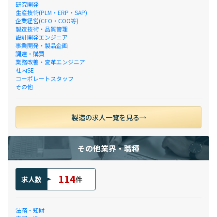
研究開発
生産技術(PLM・ERP・SAP)
企業経営(CEO・COO等)
製造技術・品質管理
設計開発エンジニア
事業開発・製品企画
調達・購買
業務改善・変革エンジニア
社内SE
コーポレートスタッフ
その他
製造の求人一覧を見る
その他業界・職種
114
求人数
件
法務・知財