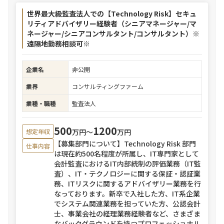
世界最大級監査法人での【Technology Risk】セキュ
リティアドバイザリー経験者（シニアマネージャー/マ
ネージャー/シニアコンサルタント/コンサルタント）※
遠隔地勤務相談可※
企業名
非公開
業界
コンサルティングファーム
業種・職種
監査法人
500
1200
万円〜
万円
想定年収
【募集部門について】Technology Risk 部門
仕事内容
は現在約500名程度が所属し、IT専門家として
会計監査におけるIT内部統制の評価業務（IT監
査）、IT・テクノロジーに関する保証・認証業
務、ITリスクに関するアドバイザリー業務を行
なっております。新卒で入社した方、IT系企業
でシステム関連業務を担っていた方、公認会計
士、事業会社の経理業務経験者など、さまざま
なバックグラウンドを持つプロフェッショナル