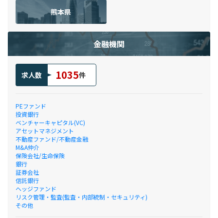
熊本県
金融機関
1035
求人数
件
PEファンド
投資銀行
ベンチャーキャピタル(VC)
アセットマネジメント
不動産ファンド/不動産金融
M&A仲介
保険会社/生命保険
銀行
証券会社
信託銀行
ヘッジファンド
リスク管理・監査(監査・内部統制・セキュリティ)
その他