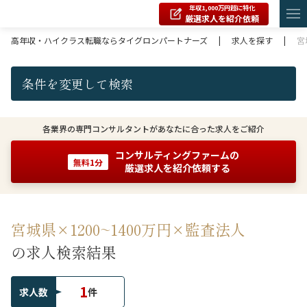
年収1,000万円超に特化
厳選求人を紹介依頼
高年収・ハイクラス転職ならタイグロンパートナーズ
|
求人を探す
|
宮
条件を変更して検索
各業界の専門コンサルタントがあなたに合った求人をご紹介
コンサルティングファームの
無料1分
厳選求人を紹介依頼する
宮城県×1200~1400万円×監査法人
の求人検索結果
1
求人数
件