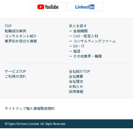
TOP
求人を探す
転職成功事例
ー 金融機関
コンサルタント紹介
ー CxO・経営人材
業界別お役立ち情報
ー コンサルティングファーム
ー DX・IT
ー 製造
ー その他業界・職種
サービスTOP
会社紹介TOP
ご利用の流れ
会社概要
当社理念
お知らせ
採用情報
サイトマップ
個人情報取扱規約
©︎Tiglon Partners Limited. All. Right Reserved.