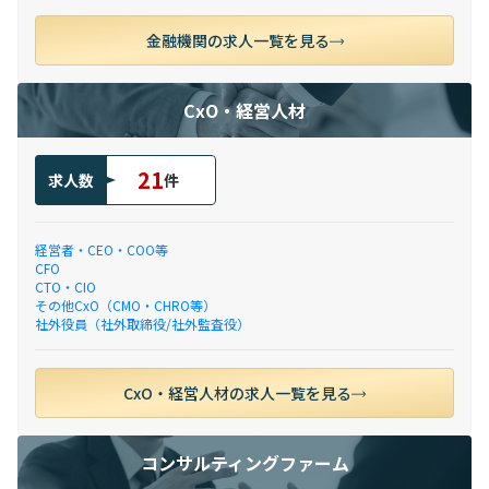
金融機関の求人一覧を見る
CxO・経営人材
21
求人数
件
経営者・CEO・COO等
CFO
CTO・CIO
その他CxO（CMO・CHRO等）
社外役員（社外取締役/社外監査役）
CxO・経営人材の求人一覧を見る
コンサルティングファーム