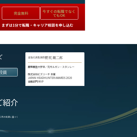
今すぐの
転職でなく
完全無料
てもOK
まずは1分で転職・キャリア相談を申し込む
ズ
野尻 剛二郎
当社代表取締役
慶應義塾大学卒／元モルガン・スタンレー
役員
株式会社ビズリーチ 主催
JAPAN HEADHUNTER AWARDS 2020
金融部門 MVP
ご紹介
1-12月の実績に基づく