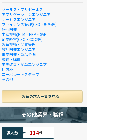
セールス・プリセールス
アプリケーションエンジニア
サービスエンジニア
ファイナンス管理(CFO・財務等)
研究開発
生産技術(PLM・ERP・SAP)
企業経営(CEO・COO等)
製造技術・品質管理
設計開発エンジニア
事業開発・製品企画
調達・購買
業務改善・変革エンジニア
社内SE
コーポレートスタッフ
その他
製造の求人一覧を見る
その他業界・職種
114
求人数
件