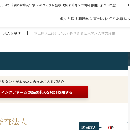
サルタント紹介
会社紹介
当社からスカウトを受け取られた方へ
当社採用情報（新卒・中途）
求人を探す
転職成功事例
お役立ち記事
お
求人を探す
|
埼玉県×1200~1400万円×監査法人の求人検索結果
サルタントがあなたに合った求人をご紹介
ティングファームの
厳選求人を紹介依頼する
×監査法人
0
該当求人
件