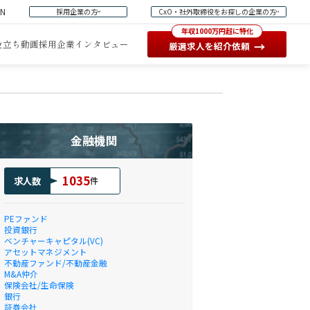
EN
採用企業の方
CxO・社外取締役をお探しの企業の方
年収1000万円超に特化
役立ち動画
採用企業インタビュー
→
厳選求人を紹介依頼
金融機関
1035
求人数
件
PEファンド
投資銀行
ベンチャーキャピタル(VC)
アセットマネジメント
不動産ファンド/不動産金融
M&A仲介
保険会社/生命保険
銀行
証券会社