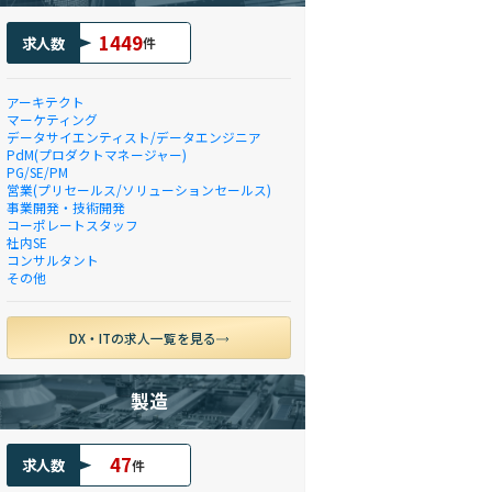
1449
求人数
件
アーキテクト
マーケティング
データサイエンティスト/データエンジニア
PdM(プロダクトマネージャー)
PG/SE/PM
営業(プリセールス/ソリューションセールス)
事業開発・技術開発
コーポレートスタッフ
社内SE
コンサルタント
その他
DX・ITの求人一覧を見る
製造
47
求人数
件