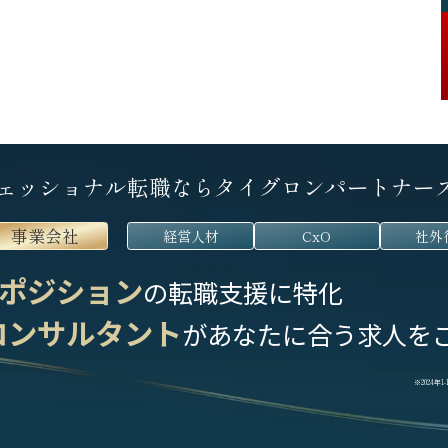
ェッショナル転職なら
タイグロンパートナー
事業会社
経営人材
CxO
社外
ポジション
の転職支援に特化
コンサルタント
が
あなたに合う求人を
※2024年