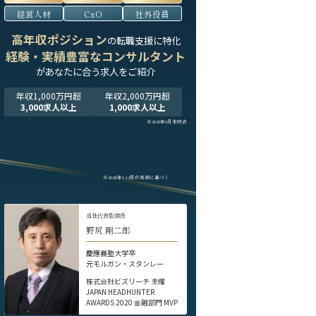
経営人材
CxO
社外役員
高年収ポジション
の転職支援に特化
経験・実績豊富なコンサルタント
が
あなたに合う求人をご紹介
年収1,000万円超
年収2,000万円超
3,000求人以上
1,000求人以上
※2025年9月末時点
※2024年1-12月の実績に基づく
当社代表取締役
野尻 剛二郎
慶應義塾大学卒
元モルガン・スタンレー
株式会社ビズリーチ 主催
JAPAN HEADHUNTER
AWARDS 2020 金融部門 MVP