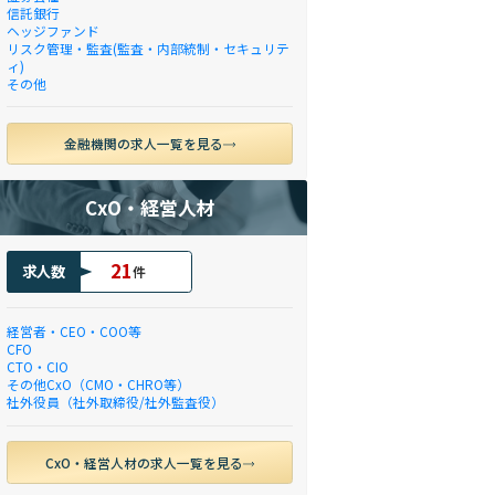
信託銀行
ヘッジファンド
リスク管理・監査(監査・内部統制・セキュリテ
ィ)
その他
金融機関の求人一覧を見る
CxO・経営人材
21
求人数
件
経営者・CEO・COO等
CFO
CTO・CIO
その他CxO（CMO・CHRO等）
社外役員（社外取締役/社外監査役）
CxO・経営人材の求人一覧を見る