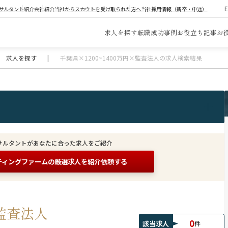
サルタント紹介
会社紹介
当社からスカウトを受け取られた方へ
当社採用情報（新卒・中途）
求人を探す
転職成功事例
お役立ち記事
お
求人を探す
|
千葉県×1200~1400万円×監査法人の求人検索結果
サルタントがあなたに合った求人をご紹介
ティングファームの
厳選求人を紹介依頼する
×監査法人
0
該当求人
件