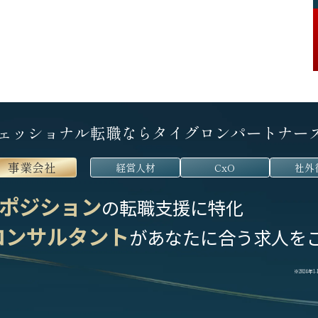
ェッショナル転職なら
タイグロンパートナー
事業会社
経営人材
CxO
社外
ポジション
の転職支援に特化
コンサルタント
が
あなたに合う求人を
※2024年