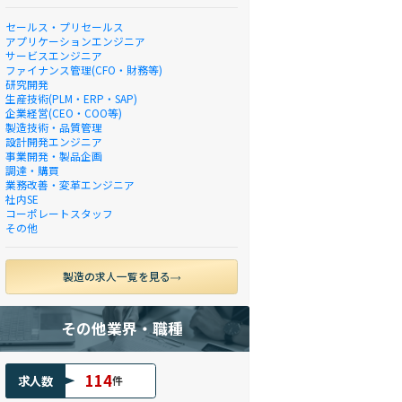
セールス・プリセールス
アプリケーションエンジニア
サービスエンジニア
ファイナンス管理(CFO・財務等)
研究開発
生産技術(PLM・ERP・SAP)
企業経営(CEO・COO等)
製造技術・品質管理
設計開発エンジニア
事業開発・製品企画
調達・購買
業務改善・変革エンジニア
社内SE
コーポレートスタッフ
その他
製造の求人一覧を見る
その他業界・職種
114
求人数
件