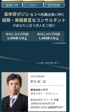
経営人材
CxO
社外役員
高年収ポジション
の転職支援に特化
経験・実績豊富なコンサルタント
が
あなたに合う求人をご紹介
年収1,000万円超
年収2,000万円超
3,000求人以上
1,000求人以上
※2025年9月末時点
※2024年1-12月の実績に基づく
当社代表取締役
野尻 剛二郎
慶應義塾大学卒
元モルガン・スタンレー
株式会社ビズリーチ 主催
JAPAN HEADHUNTER
AWARDS 2020 金融部門 MVP