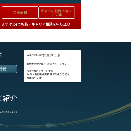
今すぐの
転職でなく
完全無料
てもOK
まずは1分で転職・キャリア相談を申し込む
ズ
野尻 剛二郎
当社代表取締役
慶應義塾大学卒／元モルガン・スタンレー
役員
株式会社ビズリーチ 主催
JAPAN HEADHUNTER AWARDS 2020
金融部門 MVP
ご紹介
1-12月の実績に基づく