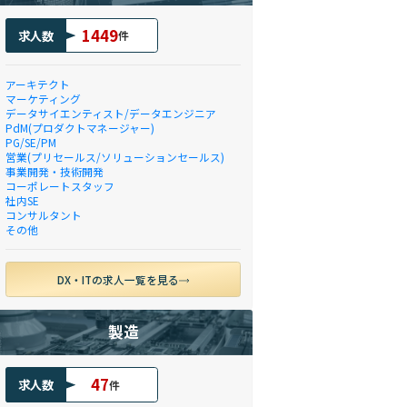
1449
求人数
件
アーキテクト
マーケティング
データサイエンティスト/データエンジニア
PdM(プロダクトマネージャー)
PG/SE/PM
営業(プリセールス/ソリューションセールス)
事業開発・技術開発
コーポレートスタッフ
社内SE
コンサルタント
その他
DX・ITの求人一覧を見る
製造
47
求人数
件