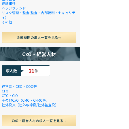
信託銀行
ヘッジファンド
リスク管理・監査(監査・内部統制・セキュリテ
ィ)
その他
金融機関の求人一覧を見る
CxO・経営人材
21
求人数
件
経営者・CEO・COO等
CFO
CTO・CIO
その他CxO（CMO・CHRO等）
社外役員（社外取締役/社外監査役）
CxO・経営人材の求人一覧を見る