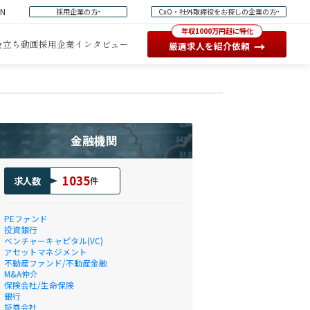
EN
採用企業の方
CxO・社外取締役をお探しの企業の方
年収1000万円超に特化
役立ち動画
採用企業インタビュー
→
厳選求人を紹介依頼
金融機関
1035
求人数
件
PEファンド
投資銀行
ベンチャーキャピタル(VC)
アセットマネジメント
不動産ファンド/不動産金融
M&A仲介
保険会社/生命保険
銀行
証券会社