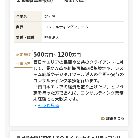
よる経営業務改革） 【福岡/広島】
企業名
非公開
業界
コンサルティングファーム
業種・職種
監査法人
500
1200
万円〜
万円
想定年収
西日本エリアの民間や公共のクライアントに対
仕事内容
して、業務改革や組織再編の構想策定や、シス
テム刷新やデジタルツール導入の企画～実行の
コンサルティング業務を行います。
「西日本エリアの経済を盛り上げたい」という
志を持った方であれば、コンサルティング業務
未経験でも大歓迎です。
⋯
もっと見る
詳細を見る
世界最大級監査法人での サイバーセキュリティコンサ