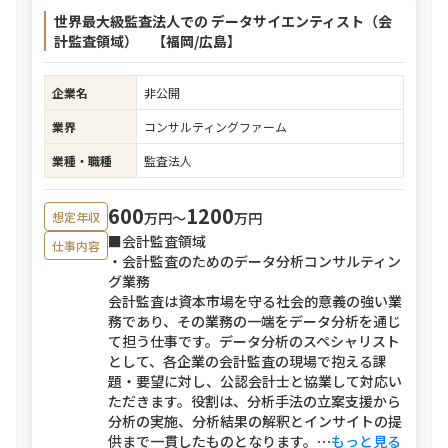
世界最大級監査法人での データサイエンティスト（会
計監査領域） 【福岡/広島】
企業名
非公開
業界
コンサルティングファーム
業種・職種
監査法人
600
1200
万円〜
万円
想定年収
■会計監査領域
仕事内容
・会計監査のためのデータ分析コンサルティン
グ業務
会計監査は資本市場を守る社会的意義の強い業
務であり、その業務の一端をデータ分析を通じ
て担う仕事です。データ分析のスペシャリスト
として、各企業の会計監査の現場で抱える課
題・要望に対し、公認会計士と協業して対応い
ただきます。役割は、分析手法の立案支援から
分析の実施、分析結果の解釈とインサイトの提
供まで一貫したものとなります。
⋯
もっと見る