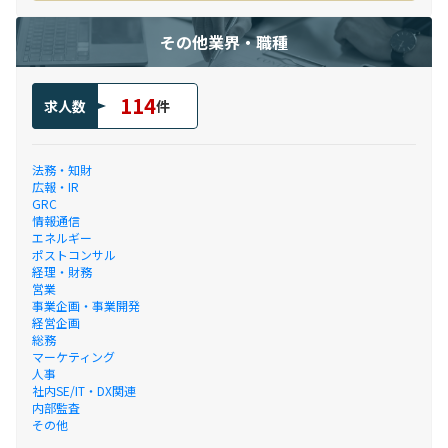
その他業界・職種
114
求人数
件
法務・知財
広報・IR
GRC
情報通信
エネルギー
ポストコンサル
経理・財務
営業
事業企画・事業開発
経営企画
総務
マーケティング
人事
社内SE/IT・DX関連
内部監査
その他