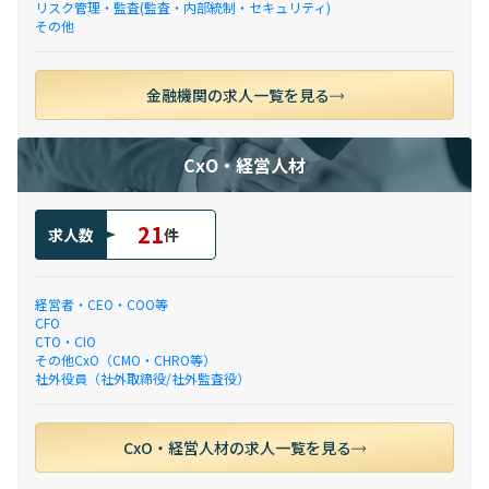
リスク管理・監査(監査・内部統制・セキュリティ)
その他
金融機関の求人一覧を見る
CxO・経営人材
21
求人数
件
経営者・CEO・COO等
CFO
CTO・CIO
その他CxO（CMO・CHRO等）
社外役員（社外取締役/社外監査役）
CxO・経営人材の求人一覧を見る