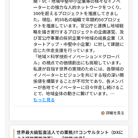
関・VC・地場中堅中小企業等の様々なイノベ
ーターとの強力な人的ネットワークをつくり、
300を超えるプロジェクトを推進してきまし
た。現在、約30名の組織で年間約50プロジェ
クトを推進しています。官公庁と連携し地域戦
略を描き実行するプロジェクトの企画運営、及
び官公庁事業の採択企業や地域の成長企業（ス
タートアップ・中堅中小企業）に対して課題に
応じた伴走支援を行っています。
「地域×科学技術イノベーション×グローバ
ル」の視点での価値創出にも挑戦しています。
私達が目指す世界の実現のためには、各領域の
イノベーターとビジョンを共にする程の深い関
係値を構築することが不可欠であり、各メンバ
ーが各地でイノベーターに日々伴走し続けるこ
とで、地域全体の動きに繋げています。
⋯
もっと見る
詳細を見る
世界最大級監査法人での業務/ITコンサルタント（DXに