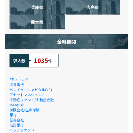
兵庫県
広島県
熊本県
金融機関
1035
求人数
件
PEファンド
投資銀行
ベンチャーキャピタル(VC)
アセットマネジメント
不動産ファンド/不動産金融
M&A仲介
保険会社/生命保険
銀行
証券会社
信託銀行
ヘッジファンド