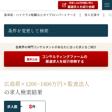
年収1,000万円超に特化
厳選求人を紹介依頼
高年収・ハイクラス転職ならタイグロンパートナーズ
|
求人を探す
|
広
条件を変更して検索
各業界の専門コンサルタントがあなたに合った求人をご紹介
コンサルティングファームの
無料1分
厳選求人を紹介依頼する
広島県×1200~1400万円×監査法人
の求人検索結果
8
求人数
件