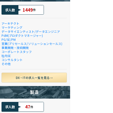
1449
求人数
件
アーキテクト
マーケティング
データサイエンティスト/データエンジニア
PdM(プロダクトマネージャー)
PG/SE/PM
営業(プリセールス/ソリューションセールス)
事業開発・技術開発
コーポレートスタッフ
社内SE
コンサルタント
その他
DX・ITの求人一覧を見る
製造
47
求人数
件