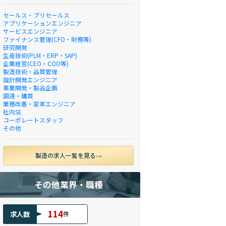
セールス・プリセールス
アプリケーションエンジニア
サービスエンジニア
ファイナンス管理(CFO・財務等)
研究開発
生産技術(PLM・ERP・SAP)
企業経営(CEO・COO等)
製造技術・品質管理
設計開発エンジニア
事業開発・製品企画
調達・購買
業務改善・変革エンジニア
社内SE
コーポレートスタッフ
その他
製造の求人一覧を見る
その他業界・職種
114
求人数
件