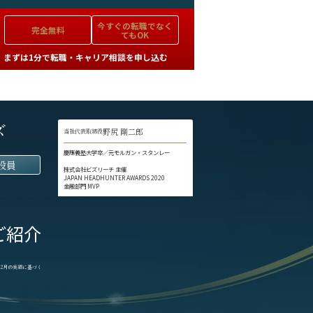
今すぐの
転職でなく
完全無料
てもOK
まずは1分で転職・キャリア相談を申し込む
ズ
野尻 剛二郎
当社代表取締役
慶應義塾大学卒／元モルガン・スタンレー
役員
株式会社ビズリーチ 主催
JAPAN HEADHUNTER AWARDS 2020
金融部門 MVP
ご紹介
1-12月の実績に基づく