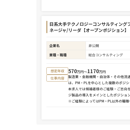
日系大手テクノロジーコンサルティング
ネージャ/リーダ【オープンポジション】
企業名
非公開
業種・職種
総合コンサルティング
570
1170
想定年収
万円〜
万円
製造業・金融機関・自治体・その他流
仕事内容
は、PM・PLを中心とした複数のポジ
本求人では候補者様のご経験・ご志向
ジ製品の導入をメインとしたポジショ
※ご経験によってはPM・PL以外の職