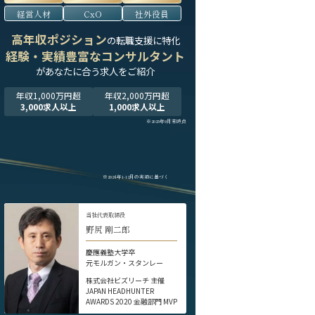
経営人材
CxO
社外役員
高年収ポジション
の転職支援に特化
経験・実績豊富なコンサルタント
が
あなたに合う求人をご紹介
年収1,000万円超
年収2,000万円超
3,000求人以上
1,000求人以上
※2025年9月末時点
※2024年1-12月の実績に基づく
当社代表取締役
野尻 剛二郎
慶應義塾大学卒
元モルガン・スタンレー
株式会社ビズリーチ 主催
JAPAN HEADHUNTER
AWARDS 2020 金融部門 MVP