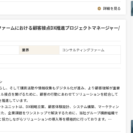
詳細を見る
ァームにおける顧客接点DX推進プロジェクトマネージャー/
業界
コンサルティングファーム
ン
暮らし、そして購買活動や情報収集もデジタル化が進み、より顧客理解が重要
タル接点を繋げるために、顧客の行動にあわせてソリューションを統合して
を推進しています。
トユニットは、DX戦略立案、顧客体験設計、システム構築、マーケティン
また、企業課題をワンストップで解決するために、当社グループ横断組織で
DXG）】と協力しながらソリューションの導入等を積極的に行っております。
⋯