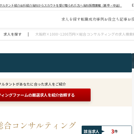
サルタント紹介
会社紹介
当社からスカウトを受け取られた方へ
当社採用情報（新卒・中途）
求人を探す
転職成功事例
お役立ち記事
お
求人を探す
|
大阪府×1000~1200万円×総合コンサルティングの求人検索
サルタントがあなたに合った求人をご紹介
ティングファームの
厳選求人を紹介依頼する
円×総合コンサルティング
3
該当求人
件