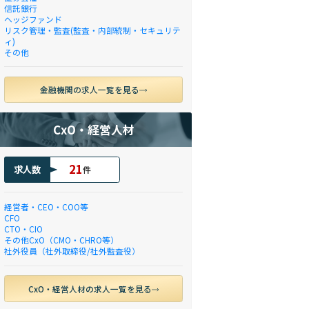
信託銀行
ヘッジファンド
リスク管理・監査(監査・内部統制・セキュリテ
ィ)
その他
金融機関の求人一覧を見る
CxO・経営人材
21
求人数
件
経営者・CEO・COO等
CFO
CTO・CIO
その他CxO（CMO・CHRO等）
社外役員（社外取締役/社外監査役）
CxO・経営人材の求人一覧を見る