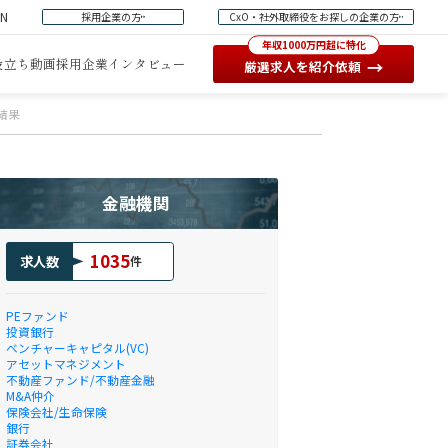
EN
採用企業の方
CxO・社外取締役をお探しの企業の方
年収1000万円超に特化
役立ち動画
採用企業インタビュー
→
厳選求人を紹介依頼
結果
金融機関
1035
求人数
件
PEファンド
投資銀行
ベンチャーキャピタル(VC)
アセットマネジメント
不動産ファンド/不動産金融
M&A仲介
保険会社/生命保険
銀行
証券会社