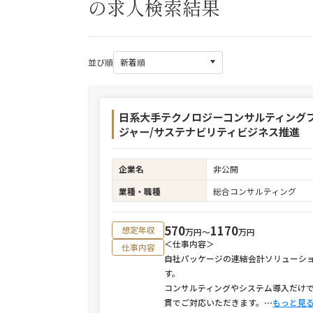
の求人検索結果
並び順
日系大手テクノロジーコンサルティング
ジャー/サステナビリティビジネス推進
企業名
非公開
業種・職種
総合コンサルティング
570
1170
想定年収
万円〜
万円
＜仕事内容＞
仕事内容
自社パッケージの連結会計ソリューシ
す。
コンサルティングやシステム導入だけ
貫でご対応いただきます。
⋯
もっと見