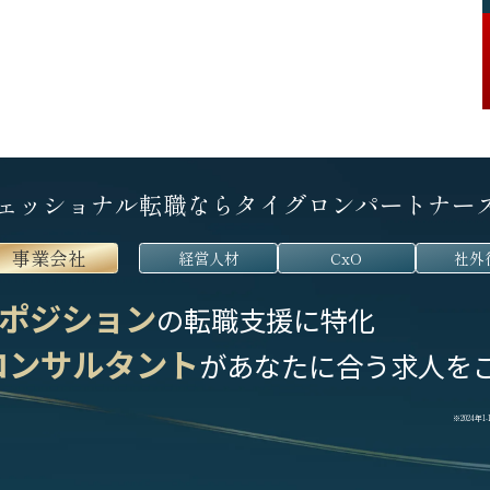
ェッショナル転職なら
タイグロンパートナー
事業会社
経営人材
CxO
社外
ポジション
の転職支援に特化
コンサルタント
が
あなたに合う求人を
※2024年