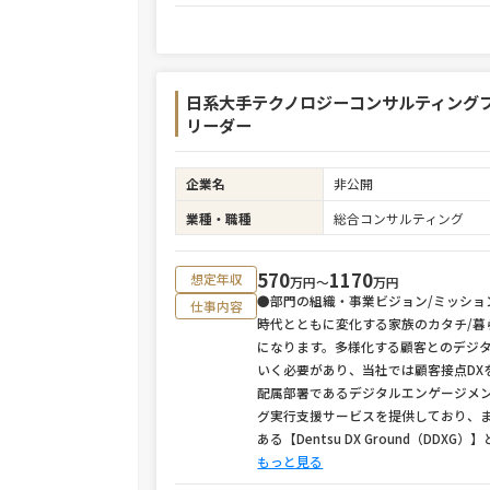
日系大手テクノロジーコンサルティングフ
リーダー
企業名
非公開
業種・職種
総合コンサルティング
570
1170
想定年収
万円〜
万円
●部門の組織・事業ビジョン/ミッショ
仕事内容
時代とともに変化する家族のカタチ/
になります。多様化する顧客とのデジ
いく必要があり、当社では顧客接点DX
配属部署であるデジタルエンゲージメン
グ実行支援サービスを提供しており、
ある【Dentsu DX Ground（D
もっと見る