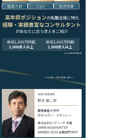
経営人材
CxO
社外役員
高年収ポジション
の転職支援に特化
経験・実績豊富なコンサルタント
が
あなたに合う求人をご紹介
年収1,000万円超
年収2,000万円超
3,000求人以上
1,000求人以上
※2025年9月末時点
※2024年1-12月の実績に基づく
当社代表取締役
野尻 剛二郎
慶應義塾大学卒
元モルガン・スタンレー
株式会社ビズリーチ 主催
JAPAN HEADHUNTER
AWARDS 2020 金融部門 MVP