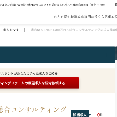
サルタント紹介
会社紹介
当社からスカウトを受け取られた方へ
当社採用情報（新卒・中途）
求人を探す
転職成功事例
お役立ち記事
お
求人を探す
|
青森県×1200~1400万円×総合コンサルティングの求人検索
サルタントがあなたに合った求人をご紹介
ティングファームの
厳選求人を紹介依頼する
円×総合コンサルティング
0
該当求人
件