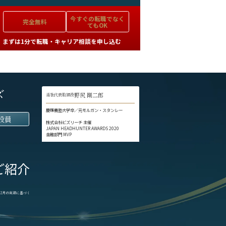
今すぐの
転職でなく
完全無料
てもOK
まずは1分で転職・キャリア相談を申し込む
ズ
野尻 剛二郎
当社代表取締役
慶應義塾大学卒／元モルガン・スタンレー
役員
株式会社ビズリーチ 主催
JAPAN HEADHUNTER AWARDS 2020
金融部門 MVP
ご紹介
1-12月の実績に基づく