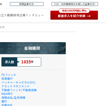
EN
採用企業の方
CxO・社外取締役をお探しの企業の方
年収1000万円超に特化
役立ち動画
採用企業インタビュー
→
厳選求人を紹介依頼
結果
金融機関
1035
求人数
件
PEファンド
投資銀行
ベンチャーキャピタル(VC)
アセットマネジメント
不動産ファンド/不動産金融
M&A仲介
保険会社/生命保険
銀行
証券会社