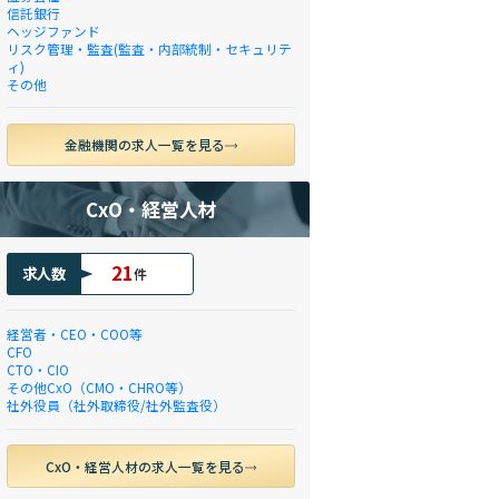
信託銀行
ヘッジファンド
リスク管理・監査(監査・内部統制・セキュリテ
ィ)
その他
金融機関の求人一覧を見る
CxO・経営人材
21
求人数
件
経営者・CEO・COO等
CFO
CTO・CIO
その他CxO（CMO・CHRO等）
社外役員（社外取締役/社外監査役）
CxO・経営人材の求人一覧を見る