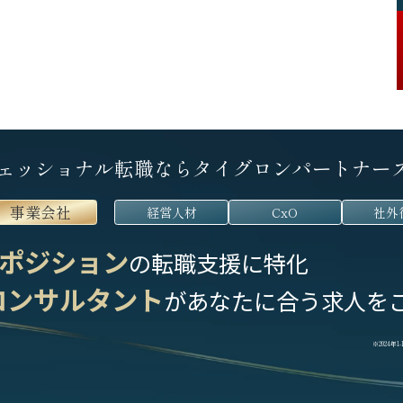
ェッショナル転職なら
タイグロンパートナー
事業会社
経営人材
CxO
社外
ポジション
の転職支援に特化
コンサルタント
が
あなたに合う求人を
※2024年