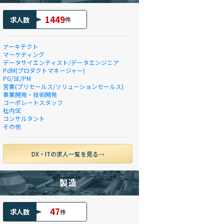
1449
求人数
件
アーキテクト
マーケティング
データサイエンティスト/データエンジニア
PdM(プロダクトマネージャー)
PG/SE/PM
営業(プリセールス/ソリューションセールス)
事業開発・技術開発
コーポレートスタッフ
社内SE
コンサルタント
その他
DX・ITの求人一覧を見る
製造
47
求人数
件