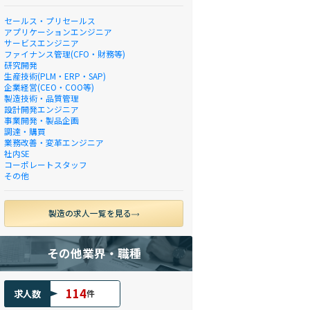
セールス・プリセールス
アプリケーションエンジニア
サービスエンジニア
ファイナンス管理(CFO・財務等)
研究開発
生産技術(PLM・ERP・SAP)
企業経営(CEO・COO等)
製造技術・品質管理
設計開発エンジニア
事業開発・製品企画
調達・購買
業務改善・変革エンジニア
社内SE
コーポレートスタッフ
その他
製造の求人一覧を見る
その他業界・職種
114
求人数
件