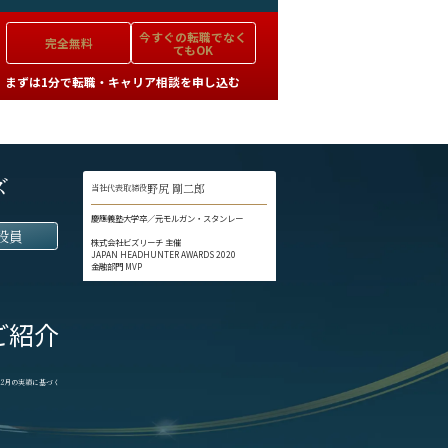
今すぐの
転職でなく
完全無料
てもOK
まずは1分で転職・キャリア相談を申し込む
ズ
野尻 剛二郎
当社代表取締役
慶應義塾大学卒／元モルガン・スタンレー
役員
株式会社ビズリーチ 主催
JAPAN HEADHUNTER AWARDS 2020
金融部門 MVP
ご紹介
1-12月の実績に基づく