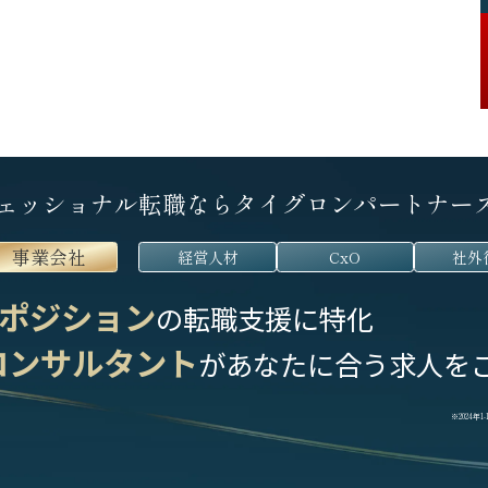
ェッショナル転職なら
タイグロンパートナー
事業会社
経営人材
CxO
社外
ポジション
の転職支援に特化
コンサルタント
が
あなたに合う求人を
※2024年