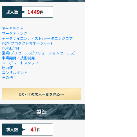
1449
求人数
件
アーキテクト
マーケティング
データサイエンティスト/データエンジニア
PdM(プロダクトマネージャー)
PG/SE/PM
営業(プリセールス/ソリューションセールス)
事業開発・技術開発
コーポレートスタッフ
社内SE
コンサルタント
その他
DX・ITの求人一覧を見る
製造
47
求人数
件