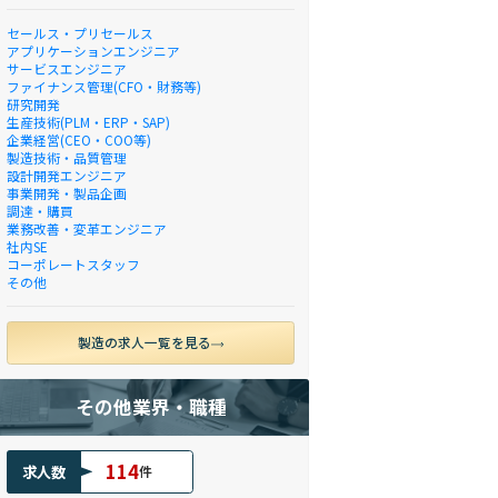
セールス・プリセールス
アプリケーションエンジニア
サービスエンジニア
ファイナンス管理(CFO・財務等)
研究開発
生産技術(PLM・ERP・SAP)
企業経営(CEO・COO等)
製造技術・品質管理
設計開発エンジニア
事業開発・製品企画
調達・購買
業務改善・変革エンジニア
社内SE
コーポレートスタッフ
その他
製造の求人一覧を見る
その他業界・職種
114
求人数
件