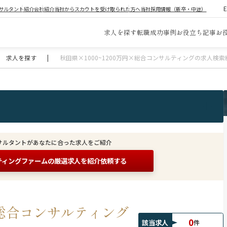
サルタント紹介
会社紹介
当社からスカウトを受け取られた方へ
当社採用情報（新卒・中途）
求人を探す
転職成功事例
お役立ち記事
お
求人を探す
|
秋田県×1000~1200万円×総合コンサルティングの求人検索
サルタントがあなたに合った求人をご紹介
ティングファームの
厳選求人を紹介依頼する
円×総合コンサルティング
0
該当求人
件