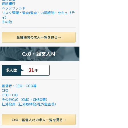
信託銀行
ヘッジファンド
リスク管理・監査(監査・内部統制・セキュリテ
ィ)
その他
金融機関の求人一覧を見る
CxO・経営人材
21
求人数
件
経営者・CEO・COO等
CFO
CTO・CIO
その他CxO（CMO・CHRO等）
社外役員（社外取締役/社外監査役）
CxO・経営人材の求人一覧を見る