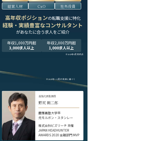
経営人材
CxO
社外役員
高年収ポジション
の転職支援に特化
経験・実績豊富なコンサルタント
が
あなたに合う求人をご紹介
年収1,000万円超
年収2,000万円超
3,000求人以上
1,000求人以上
※2025年9月末時点
※2024年1-12月の実績に基づく
当社代表取締役
野尻 剛二郎
慶應義塾大学卒
元モルガン・スタンレー
株式会社ビズリーチ 主催
JAPAN HEADHUNTER
AWARDS 2020 金融部門 MVP