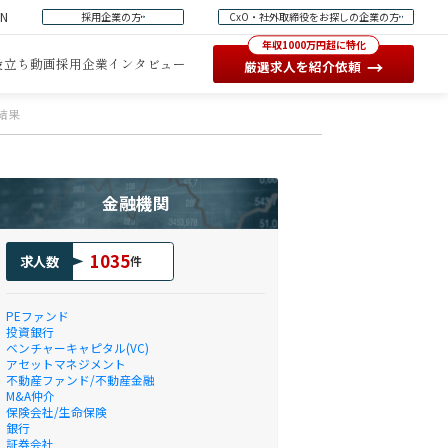
EN
採用企業の方
CxO・社外取締役をお探しの企業の方
年収1000万円超に特化
役立ち動画
採用企業インタビュー
→
厳選求人を紹介依頼
結果
金融機関
1035
求人数
件
PEファンド
投資銀行
ベンチャーキャピタル(VC)
アセットマネジメント
不動産ファンド/不動産金融
M&A仲介
保険会社/生命保険
銀行
証券会社