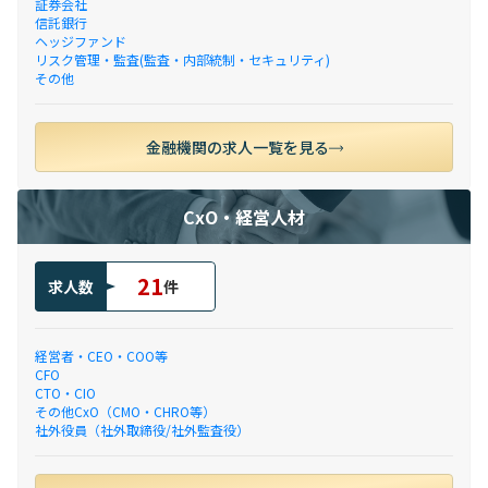
証券会社
信託銀行
ヘッジファンド
リスク管理・監査(監査・内部統制・セキュリティ)
その他
金融機関の求人一覧を見る
CxO・経営人材
21
求人数
件
経営者・CEO・COO等
CFO
CTO・CIO
その他CxO（CMO・CHRO等）
社外役員（社外取締役/社外監査役）