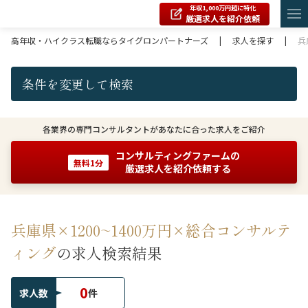
年収1,000万円超に特化
厳選求人を紹介依頼
高年収・ハイクラス転職ならタイグロンパートナーズ
|
求人を探す
|
兵
条件を変更して検索
各業界の専門コンサルタントがあなたに合った求人をご紹介
コンサルティングファームの
無料1分
厳選求人を紹介依頼する
兵庫県×1200~1400万円×総合コンサルテ
ィング
の求人検索結果
0
求人数
件