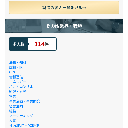
製造の求人一覧を見る
その他業界・職種
114
求人数
件
法務・知財
広報・IR
GRC
情報通信
エネルギー
ポストコンサル
経理・財務
営業
事業企画・事業開発
経営企画
総務
マーケティング
人事
社内SE/IT・DX関連