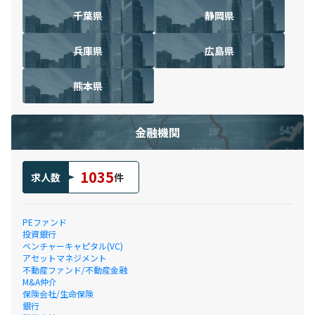
千葉県
静岡県
兵庫県
広島県
熊本県
金融機関
1035
求人数
件
PEファンド
投資銀行
ベンチャーキャピタル(VC)
アセットマネジメント
不動産ファンド/不動産金融
M&A仲介
保険会社/生命保険
銀行