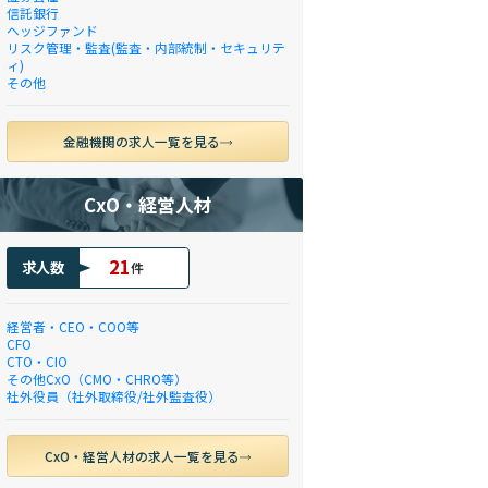
信託銀行
ヘッジファンド
リスク管理・監査(監査・内部統制・セキュリテ
ィ)
その他
金融機関の求人一覧を見る
CxO・経営人材
21
求人数
件
経営者・CEO・COO等
CFO
CTO・CIO
その他CxO（CMO・CHRO等）
社外役員（社外取締役/社外監査役）
CxO・経営人材の求人一覧を見る