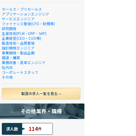
セールス・プリセールス
アプリケーションエンジニア
サービスエンジニア
ファイナンス管理(CFO・財務等)
研究開発
生産技術(PLM・ERP・SAP)
企業経営(CEO・COO等)
製造技術・品質管理
設計開発エンジニア
事業開発・製品企画
調達・購買
業務改善・変革エンジニア
社内SE
コーポレートスタッフ
その他
製造の求人一覧を見る
その他業界・職種
114
求人数
件