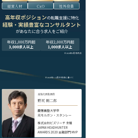
経営人材
CxO
社外役員
高年収ポジション
の転職支援に特化
経験・実績豊富なコンサルタント
が
あなたに合う求人をご紹介
年収1,000万円超
年収2,000万円超
3,000求人以上
1,000求人以上
※2025年9月末時点
※2024年1-12月の実績に基づく
当社代表取締役
野尻 剛二郎
慶應義塾大学卒
元モルガン・スタンレー
株式会社ビズリーチ 主催
JAPAN HEADHUNTER
AWARDS 2020 金融部門 MVP