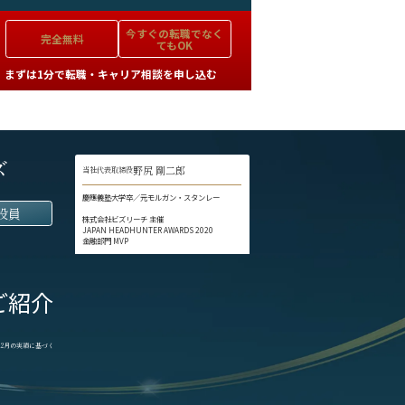
今すぐの
転職でなく
完全無料
てもOK
まずは1分で転職・キャリア相談を申し込む
ズ
野尻 剛二郎
当社代表取締役
慶應義塾大学卒／元モルガン・スタンレー
役員
株式会社ビズリーチ 主催
JAPAN HEADHUNTER AWARDS 2020
金融部門 MVP
ご紹介
1-12月の実績に基づく