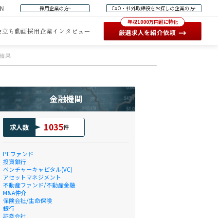
EN
採用企業の方
CxO・社外取締役をお探しの企業の方
年収1000万円超に特化
役立ち動画
採用企業インタビュー
→
厳選求人を紹介依頼
結果
金融機関
1035
求人数
件
PEファンド
投資銀行
ベンチャーキャピタル(VC)
アセットマネジメント
不動産ファンド/不動産金融
M&A仲介
保険会社/生命保険
銀行
証券会社