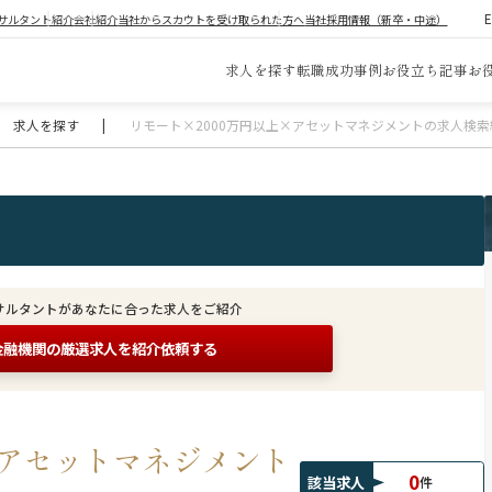
サルタント紹介
会社紹介
当社からスカウトを受け取られた方へ
当社採用情報（新卒・中途）
求人を探す
転職成功事例
お役立ち記事
お
求人を探す
|
リモート×2000万円以上×アセットマネジメントの求人検索
サルタントがあなたに合った求人をご紹介
金融機関の
厳選求人を紹介依頼する
×アセットマネジメント
0
該当求人
件