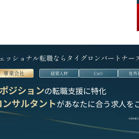
ェッショナル転職なら
タイグロンパートナー
事業会社
経営人材
CxO
社外
ポジション
の転職支援に特化
コンサルタント
が
あなたに合う求人を
※2024年