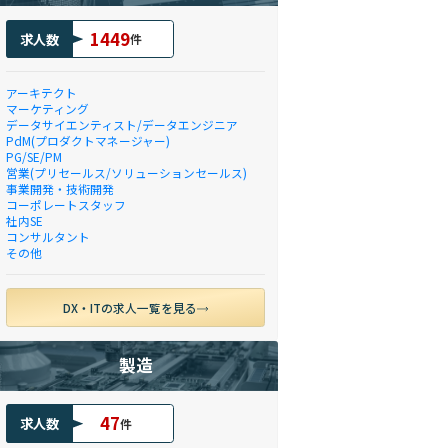
1449
求人数
件
アーキテクト
マーケティング
データサイエンティスト/データエンジニア
PdM(プロダクトマネージャー)
PG/SE/PM
営業(プリセールス/ソリューションセールス)
事業開発・技術開発
コーポレートスタッフ
社内SE
コンサルタント
その他
DX・ITの求人一覧を見る
製造
47
求人数
件