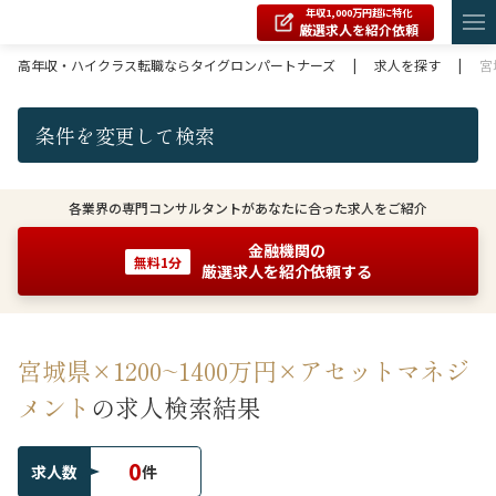
年収1,000万円超に特化
厳選求人を紹介依頼
高年収・ハイクラス転職ならタイグロンパートナーズ
|
求人を探す
|
宮
条件を変更して検索
各業界の専門コンサルタントがあなたに合った求人をご紹介
金融機関の
無料1分
厳選求人を紹介依頼する
宮城県×1200~1400万円×アセットマネジ
メント
の求人検索結果
0
求人数
件