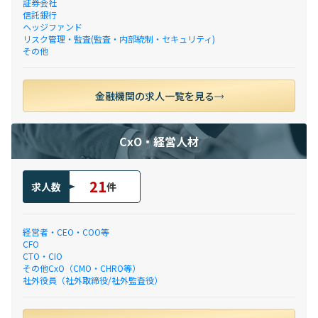
証券会社
信託銀行
ヘッジファンド
リスク管理・監査(監査・内部統制・セキュリティ)
その他
金融機関の求人一覧を見る
CxO・経営人材
21
求人数
件
経営者・CEO・COO等
CFO
CTO・CIO
その他CxO（CMO・CHRO等）
社外役員（社外取締役/社外監査役）