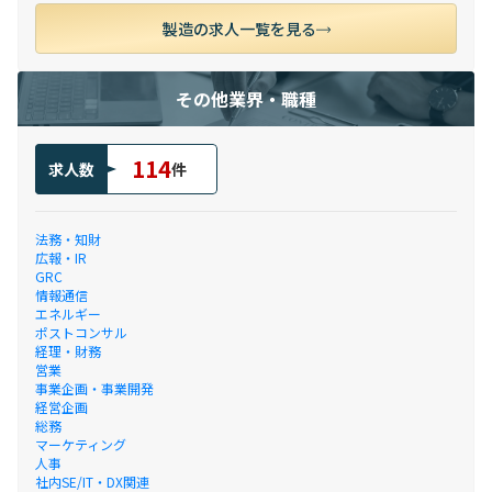
製造の求人一覧を見る
その他業界・職種
114
求人数
件
法務・知財
広報・IR
GRC
情報通信
エネルギー
ポストコンサル
経理・財務
営業
事業企画・事業開発
経営企画
総務
マーケティング
人事
社内SE/IT・DX関連