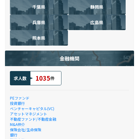
千葉県
静岡県
兵庫県
広島県
熊本県
金融機関
1035
求人数
件
PEファンド
投資銀行
ベンチャーキャピタル(VC)
アセットマネジメント
不動産ファンド/不動産金融
M&A仲介
保険会社/生命保険
銀行