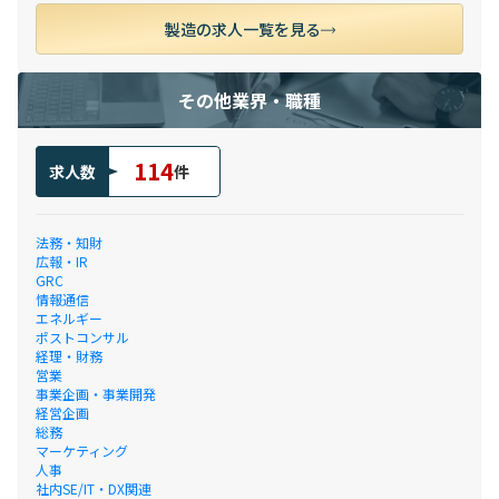
製造の求人一覧を見る
その他業界・職種
114
求人数
件
法務・知財
広報・IR
GRC
情報通信
エネルギー
ポストコンサル
経理・財務
営業
事業企画・事業開発
経営企画
総務
マーケティング
人事
社内SE/IT・DX関連