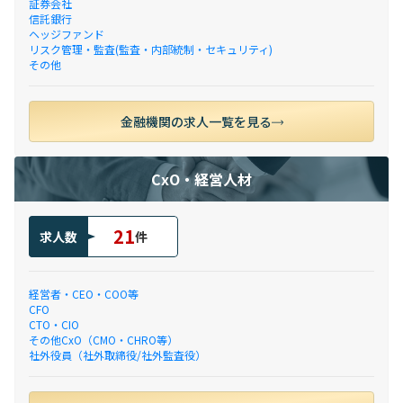
証券会社
信託銀行
ヘッジファンド
リスク管理・監査(監査・内部統制・セキュリティ)
その他
金融機関の求人一覧を見る
CxO・経営人材
21
求人数
件
経営者・CEO・COO等
CFO
CTO・CIO
その他CxO（CMO・CHRO等）
社外役員（社外取締役/社外監査役）