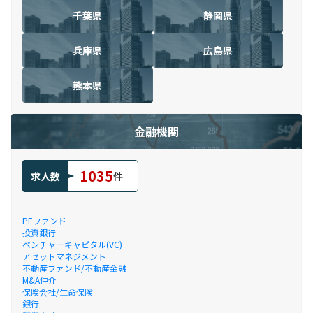
千葉県
静岡県
兵庫県
広島県
熊本県
金融機関
1035
求人数
件
PEファンド
投資銀行
ベンチャーキャピタル(VC)
アセットマネジメント
不動産ファンド/不動産金融
M&A仲介
保険会社/生命保険
銀行