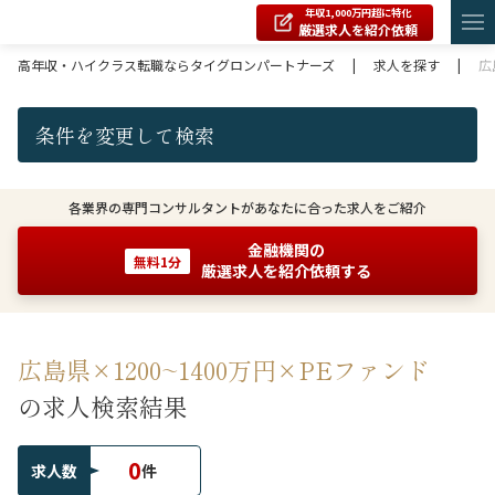
年収1,000万円超に特化
厳選求人を紹介依頼
高年収・ハイクラス転職ならタイグロンパートナーズ
|
求人を探す
|
広
条件を変更して検索
各業界の専門コンサルタントがあなたに合った求人をご紹介
金融機関の
無料1分
厳選求人を紹介依頼する
広島県×1200~1400万円×PEファンド
の求人検索結果
0
求人数
件