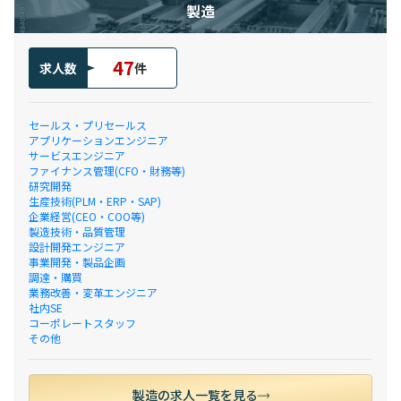
製造
47
求人数
件
セールス・プリセールス
アプリケーションエンジニア
サービスエンジニア
ファイナンス管理(CFO・財務等)
研究開発
生産技術(PLM・ERP・SAP)
企業経営(CEO・COO等)
製造技術・品質管理
設計開発エンジニア
事業開発・製品企画
調達・購買
業務改善・変革エンジニア
社内SE
コーポレートスタッフ
その他
製造の求人一覧を見る