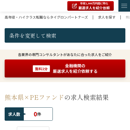
年収1,000万円超に特化
厳選求人を紹介依頼
高年収・ハイクラス転職ならタイグロンパートナーズ
|
求人を探す
|
熊
条件を変更して検索
各業界の専門コンサルタントがあなたに合った求人をご紹介
金融機関の
無料1分
厳選求人を紹介依頼する
熊本県×PEファンド
の求人検索結果
0
求人数
件