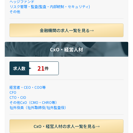
ヘッジファンド
リスク管理・監査(監査・内部統制・セキュリティ)
その他
金融機関の求人一覧を見る
CxO・経営人材
21
求人数
件
経営者・CEO・COO等
CFO
CTO・CIO
その他CxO（CMO・CHRO等）
社外役員（社外取締役/社外監査役）
CxO・経営人材の求人一覧を見る