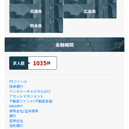
兵庫県
広島県
熊本県
金融機関
1035
求人数
件
PEファンド
投資銀行
ベンチャーキャピタル(VC)
アセットマネジメント
不動産ファンド/不動産金融
M&A仲介
保険会社/生命保険
銀行
証券会社
信託銀行