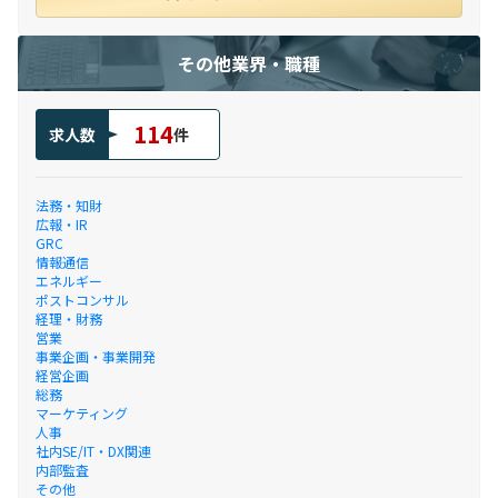
その他業界・職種
114
求人数
件
法務・知財
広報・IR
GRC
情報通信
エネルギー
ポストコンサル
経理・財務
営業
事業企画・事業開発
経営企画
総務
マーケティング
人事
社内SE/IT・DX関連
内部監査
その他