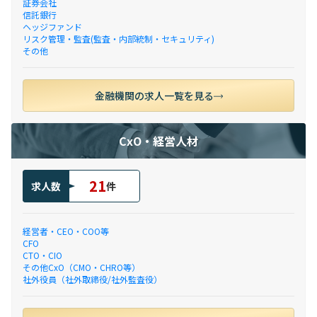
証券会社
信託銀行
ヘッジファンド
リスク管理・監査(監査・内部統制・セキュリティ)
その他
金融機関の求人一覧を見る
CxO・経営人材
21
求人数
件
経営者・CEO・COO等
CFO
CTO・CIO
その他CxO（CMO・CHRO等）
社外役員（社外取締役/社外監査役）