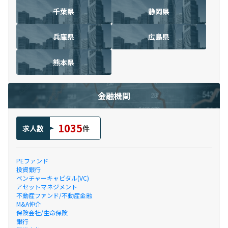
千葉県
静岡県
兵庫県
広島県
熊本県
金融機関
1035
求人数
件
PEファンド
投資銀行
ベンチャーキャピタル(VC)
アセットマネジメント
不動産ファンド/不動産金融
M&A仲介
保険会社/生命保険
銀行