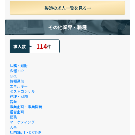
製造の求人一覧を見る
その他業界・職種
114
求人数
件
法務・知財
広報・IR
GRC
情報通信
エネルギー
ポストコンサル
経理・財務
営業
事業企画・事業開発
経営企画
総務
マーケティング
人事
社内SE/IT・DX関連