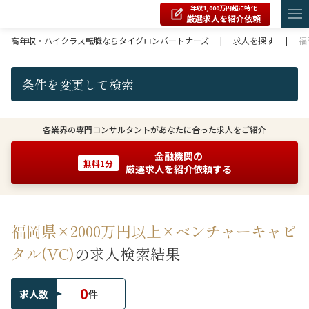
年収1,000万円超に特化
厳選求人を紹介依頼
高年収・ハイクラス転職ならタイグロンパートナーズ
|
求人を探す
|
福
条件を変更して検索
各業界の専門コンサルタントがあなたに合った求人をご紹介
金融機関の
無料1分
厳選求人を紹介依頼する
福岡県×2000万円以上×ベンチャーキャピ
タル(VC)
の求人検索結果
0
求人数
件