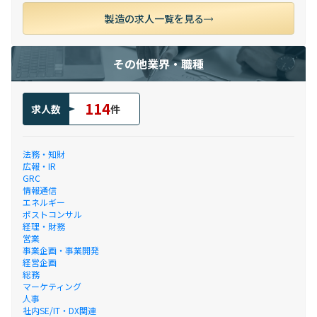
製造の求人一覧を見る
その他業界・職種
114
求人数
件
法務・知財
広報・IR
GRC
情報通信
エネルギー
ポストコンサル
経理・財務
営業
事業企画・事業開発
経営企画
総務
マーケティング
人事
社内SE/IT・DX関連