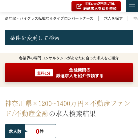
年収1,000万円超に特化
厳選求人を紹介依頼
高年収・ハイクラス転職ならタイグロンパートナーズ
|
求人を探す
|
神
条件を変更して検索
各業界の専門コンサルタントがあなたに合った求人をご紹介
金融機関の
無料1分
厳選求人を紹介依頼する
神奈川県×1200~1400万円×不動産ファン
ド/不動産金融
の求人検索結果
0
求人数
件