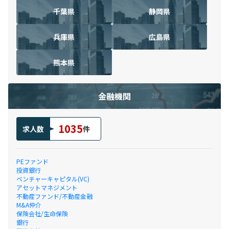
千葉県
静岡県
兵庫県
広島県
熊本県
金融機関
1035
求人数
件
PEファンド
投資銀行
ベンチャーキャピタル(VC)
アセットマネジメント
不動産ファンド/不動産金融
M&A仲介
保険会社/生命保険
銀行