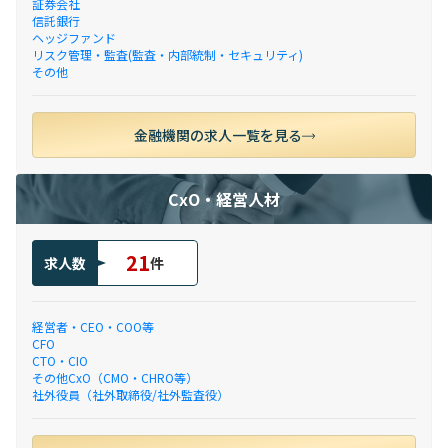
証券会社
信託銀行
ヘッジファンド
リスク管理・監査(監査・内部統制・セキュリティ)
その他
金融機関の求人一覧を見る
CxO・経営人材
21
求人数
件
経営者・CEO・COO等
CFO
CTO・CIO
その他CxO（CMO・CHRO等）
社外役員（社外取締役/社外監査役）