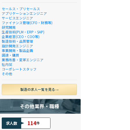
セールス・プリセールス
アプリケーションエンジニア
サービスエンジニア
ファイナンス管理(CFO・財務等)
研究開発
生産技術(PLM・ERP・SAP)
企業経営(CEO・COO等)
製造技術・品質管理
設計開発エンジニア
事業開発・製品企画
調達・購買
業務改善・変革エンジニア
社内SE
コーポレートスタッフ
その他
製造の求人一覧を見る
その他業界・職種
114
求人数
件