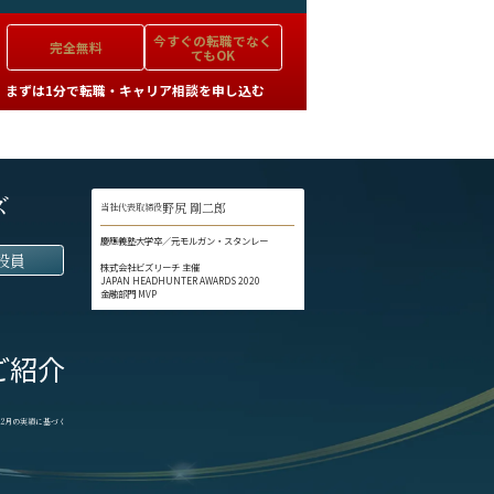
今すぐの
転職でなく
完全無料
てもOK
まずは1分で転職・キャリア相談を申し込む
ズ
野尻 剛二郎
当社代表取締役
慶應義塾大学卒／元モルガン・スタンレー
役員
株式会社ビズリーチ 主催
JAPAN HEADHUNTER AWARDS 2020
金融部門 MVP
ご紹介
1-12月の実績に基づく