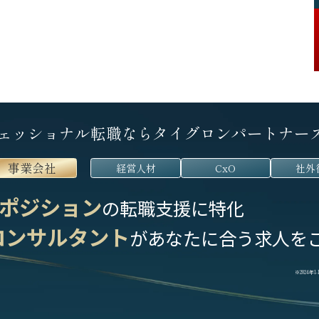
ェッショナル転職なら
タイグロンパートナー
事業会社
経営人材
CxO
社外
ポジション
の転職支援に特化
コンサルタント
が
あなたに合う求人を
※2024年