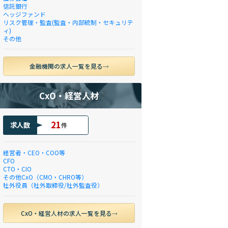
信託銀行
ヘッジファンド
リスク管理・監査(監査・内部統制・セキュリテ
ィ)
その他
金融機関の求人一覧を見る
CxO・経営人材
21
求人数
件
経営者・CEO・COO等
CFO
CTO・CIO
その他CxO（CMO・CHRO等）
社外役員（社外取締役/社外監査役）
CxO・経営人材の求人一覧を見る