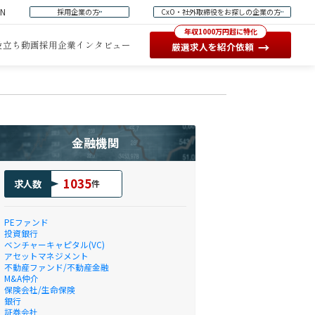
EN
採用企業の方
CxO・社外取締役をお探しの企業の方
年収1000万円超に特化
役立ち動画
採用企業インタビュー
→
厳選求人を紹介依頼
金融機関
1035
求人数
件
PEファンド
投資銀行
ベンチャーキャピタル(VC)
アセットマネジメント
不動産ファンド/不動産金融
M&A仲介
保険会社/生命保険
銀行
証券会社