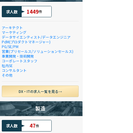
1449
求人数
件
アーキテクト
マーケティング
データサイエンティスト/データエンジニア
PdM(プロダクトマネージャー)
PG/SE/PM
営業(プリセールス/ソリューションセールス)
事業開発・技術開発
コーポレートスタッフ
社内SE
コンサルタント
その他
DX・ITの求人一覧を見る
製造
47
求人数
件