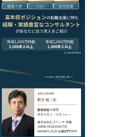
経営人材
CxO
社外役員
高年収ポジション
の転職支援に特化
経験・実績豊富なコンサルタント
が
あなたに合う求人をご紹介
年収1,000万円超
年収2,000万円超
3,000求人以上
1,000求人以上
※2025年9月末時点
※2024年1-12月の実績に基づく
当社代表取締役
野尻 剛二郎
慶應義塾大学卒
元モルガン・スタンレー
株式会社ビズリーチ 主催
JAPAN HEADHUNTER
AWARDS 2020 金融部門 MVP