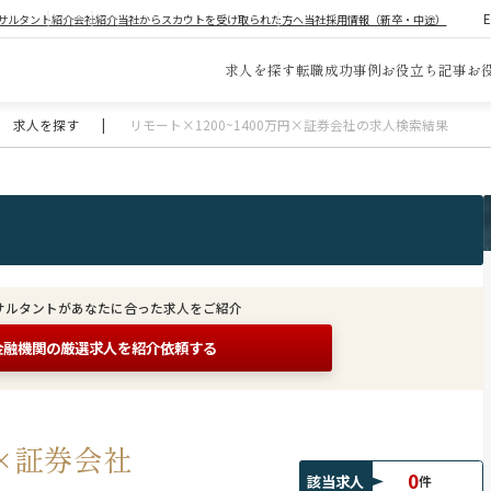
サルタント紹介
会社紹介
当社からスカウトを受け取られた方へ
当社採用情報（新卒・中途）
求人を探す
転職成功事例
お役立ち記事
お
求人を探す
|
リモート×1200~1400万円×証券会社の求人検索結果
サルタントがあなたに合った求人をご紹介
金融機関の
厳選求人を紹介依頼する
円×証券会社
0
該当求人
件