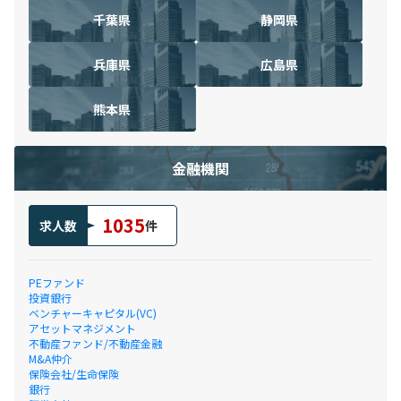
千葉県
静岡県
兵庫県
広島県
熊本県
金融機関
1035
求人数
件
PEファンド
投資銀行
ベンチャーキャピタル(VC)
アセットマネジメント
不動産ファンド/不動産金融
M&A仲介
保険会社/生命保険
銀行