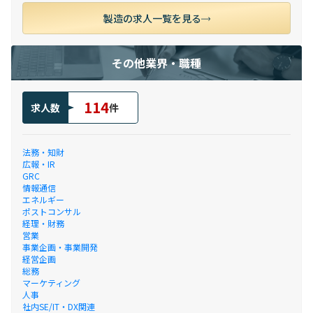
製造の求人一覧を見る
その他業界・職種
114
求人数
件
法務・知財
広報・IR
GRC
情報通信
エネルギー
ポストコンサル
経理・財務
営業
事業企画・事業開発
経営企画
総務
マーケティング
人事
社内SE/IT・DX関連