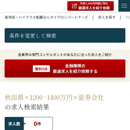
年収1,000万円超に特化
厳選求人を紹介依頼
高年収・ハイクラス転職ならタイグロンパートナーズ
|
求人を探す
|
秋
条件を変更して検索
各業界の専門コンサルタントがあなたに合った求人をご紹介
金融機関の
無料1分
厳選求人を紹介依頼する
秋田県×1200~1400万円×証券会社
の求人検索結果
0
求人数
件