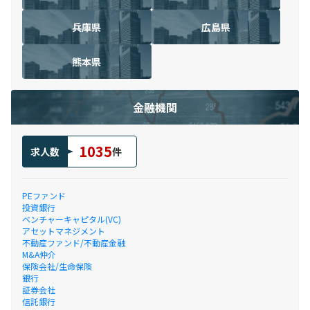
兵庫県
広島県
熊本県
金融機関
1035
求人数
件
PEファンド
投資銀行
ベンチャーキャピタル(VC)
アセットマネジメント
不動産ファンド/不動産金融
M&A仲介
保険会社/生命保険
銀行
証券会社
信託銀行