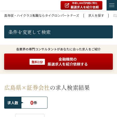
年収1,000万円超に特化
厳選求人を紹介依頼
高年収・ハイクラス転職ならタイグロンパートナーズ
|
求人を探す
|
広
条件を変更して検索
各業界の専門コンサルタントがあなたに合った求人をご紹介
金融機関の
無料1分
厳選求人を紹介依頼する
広島県×証券会社
の求人検索結果
0
求人数
件