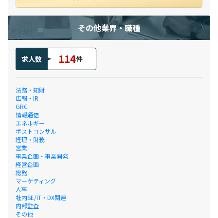
その他業界・職種
114
求人数
件
法務・知財
広報・IR
GRC
情報通信
エネルギー
ポストコンサル
経理・財務
営業
事業企画・事業開発
経営企画
総務
マーケティング
人事
社内SE/IT・DX関連
内部監査
その他