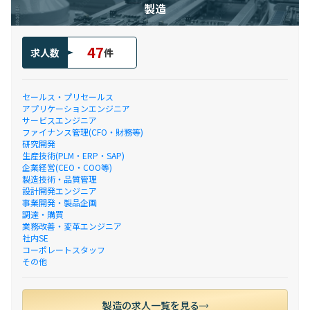
製造
47
求人数
件
セールス・プリセールス
アプリケーションエンジニア
サービスエンジニア
ファイナンス管理(CFO・財務等)
研究開発
生産技術(PLM・ERP・SAP)
企業経営(CEO・COO等)
製造技術・品質管理
設計開発エンジニア
事業開発・製品企画
調達・購買
業務改善・変革エンジニア
社内SE
コーポレートスタッフ
その他
製造の求人一覧を見る