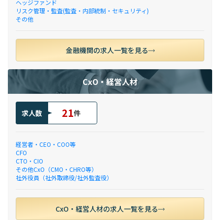
ヘッジファンド
リスク管理・監査(監査・内部統制・セキュリティ)
その他
金融機関の求人一覧を見る
CxO・経営人材
21
求人数
件
経営者・CEO・COO等
CFO
CTO・CIO
その他CxO（CMO・CHRO等）
社外役員（社外取締役/社外監査役）
CxO・経営人材の求人一覧を見る