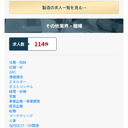
製造の求人一覧を見る
その他業界・職種
114
求人数
件
法務・知財
広報・IR
GRC
情報通信
エネルギー
ポストコンサル
経理・財務
営業
事業企画・事業開発
経営企画
総務
マーケティング
人事
社内SE/IT・DX関連