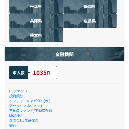
千葉県
静岡県
兵庫県
広島県
熊本県
金融機関
1035
求人数
件
PEファンド
投資銀行
ベンチャーキャピタル(VC)
アセットマネジメント
不動産ファンド/不動産金融
M&A仲介
保険会社/生命保険
銀行