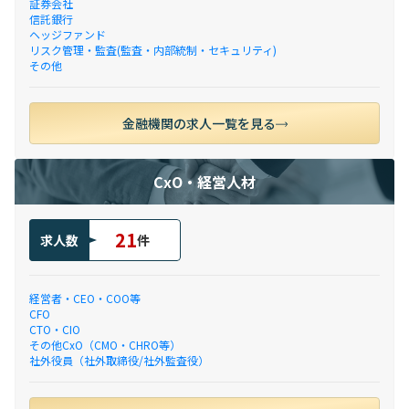
証券会社
信託銀行
ヘッジファンド
リスク管理・監査(監査・内部統制・セキュリティ)
その他
金融機関の求人一覧を見る
CxO・経営人材
21
求人数
件
経営者・CEO・COO等
CFO
CTO・CIO
その他CxO（CMO・CHRO等）
社外役員（社外取締役/社外監査役）