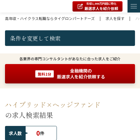
年収1,000万円超に特化
厳選求人を紹介依頼
高年収・ハイクラス転職ならタイグロンパートナーズ
|
求人を探す
|
ハ
条件を変更して検索
各業界の専門コンサルタントがあなたに合った求人をご紹介
金融機関の
無料1分
厳選求人を紹介依頼する
ハイブリッド×ヘッジファンド
の求人検索結果
0
求人数
件