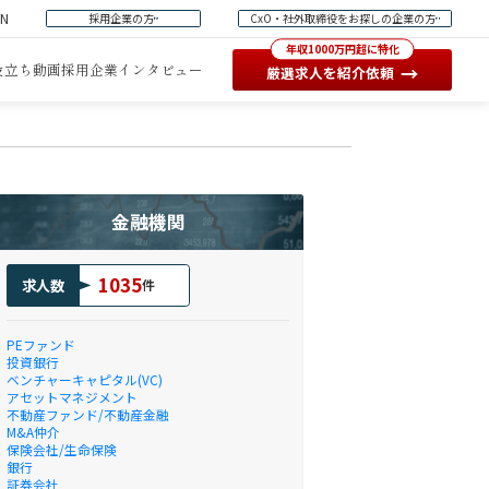
EN
採用企業の方
CxO・社外取締役をお探しの企業の方
年収1000万円超に特化
役立ち動画
採用企業インタビュー
→
厳選求人を紹介依頼
金融機関
1035
求人数
件
PEファンド
投資銀行
ベンチャーキャピタル(VC)
アセットマネジメント
不動産ファンド/不動産金融
M&A仲介
保険会社/生命保険
銀行
証券会社