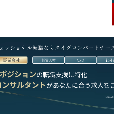
ェッショナル転職なら
タイグロンパートナー
事業会社
経営人材
CxO
社外
ポジション
の転職支援に特化
コンサルタント
が
あなたに合う求人を
※2024年