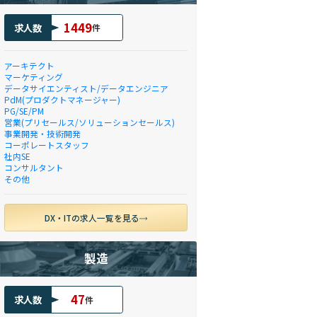
1449
求人数
件
アーキテクト
マーケティング
データサイエンティスト/データエンジニア
PdM(プロダクトマネージャー)
PG/SE/PM
営業(プリセールス/ソリューションセールス)
事業開発・技術開発
コーポレートスタッフ
社内SE
コンサルタント
その他
DX・ITの求人一覧を見る
製造
47
求人数
件