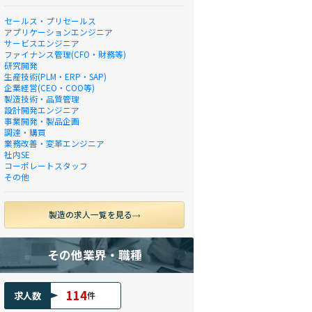
セールス・プリセールス
アプリケーションエンジニア
サービスエンジニア
ファイナンス管理(CFO・財務等)
研究開発
生産技術(PLM・ERP・SAP)
企業経営(CEO・COO等)
製造技術・品質管理
設計開発エンジニア
事業開発・製品企画
調達・購買
業務改善・変革エンジニア
社内SE
コーポレートスタッフ
その他
製造の求人一覧を見る
その他業界・職種
114
求人数
件