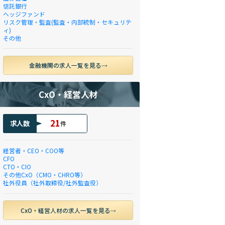
信託銀行
ヘッジファンド
リスク管理・監査(監査・内部統制・セキュリテ
ィ)
その他
金融機関の求人一覧を見る
CxO・経営人材
21
求人数
件
経営者・CEO・COO等
CFO
CTO・CIO
その他CxO（CMO・CHRO等）
社外役員（社外取締役/社外監査役）
CxO・経営人材の求人一覧を見る