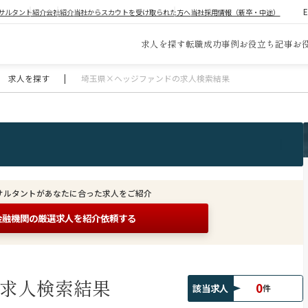
サルタント紹介
会社紹介
当社からスカウトを受け取られた方へ
当社採用情報（新卒・中途）
求人を探す
転職成功事例
お役立ち記事
お
求人を探す
|
埼玉県×ヘッジファンドの求人検索結果
サルタントがあなたに合った求人をご紹介
金融機関の
厳選求人を紹介依頼する
求人検索結果
0
該当求人
件