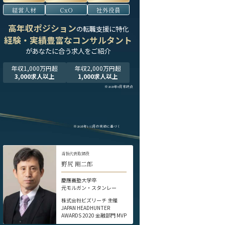
経営人材
CxO
社外役員
高年収ポジション
の転職支援に特化
経験・実績豊富なコンサルタント
が
あなたに合う求人をご紹介
年収1,000万円超
年収2,000万円超
3,000求人以上
1,000求人以上
※2025年9月末時点
※2024年1-12月の実績に基づく
当社代表取締役
野尻 剛二郎
慶應義塾大学卒
元モルガン・スタンレー
株式会社ビズリーチ 主催
JAPAN HEADHUNTER
AWARDS 2020 金融部門 MVP