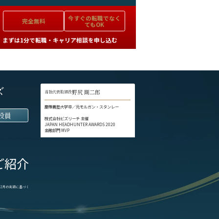
今すぐの
転職でなく
完全無料
てもOK
まずは1分で転職・キャリア相談を申し込む
ズ
野尻 剛二郎
当社代表取締役
慶應義塾大学卒／元モルガン・スタンレー
役員
株式会社ビズリーチ 主催
JAPAN HEADHUNTER AWARDS 2020
金融部門 MVP
ご紹介
1-12月の実績に基づく