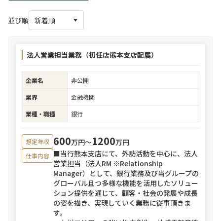
並び順
法人営業担当業務（初任店熊本支店配属）
企業名
非公開
業界
金融機関
業種・職種
銀行
600
1200
万円〜
万円
想定年収
■当行熊本支店にて、外訪活動を中心に、法人
仕事内容
営業担当（法人RM ※Relationship
Manager）として、銀行業務及び当グループの
グローバル且つ多様な機能を活用したソリュー
ション提供を通じて、顧客・社会の発展や成長
の姿を描き、実現していく業務に従事頂きま
す。