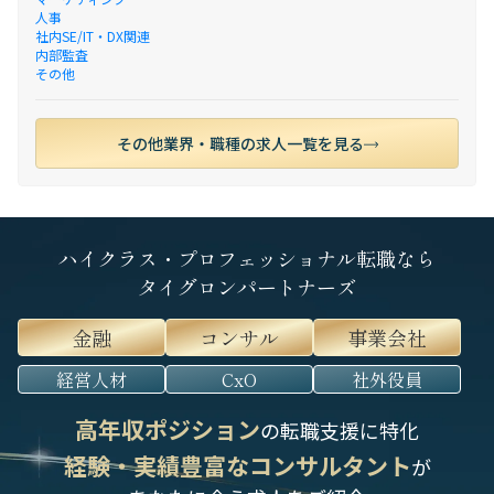
人事
社内SE/IT・DX関連
内部監査
その他
その他業界・職種の求人一覧を見る
ハイクラス・プロフェッショナル転職なら
タイグロンパートナーズ
金融
コンサル
事業会社
経営人材
CxO
社外役員
高年収ポジション
の転職支援に特化
経験・実績豊富なコンサルタント
が