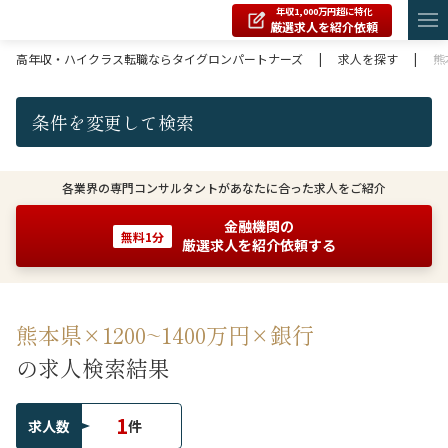
年収1,000万円超に特化
厳選求人を紹介依頼
高年収・ハイクラス転職ならタイグロンパートナーズ
|
求人を探す
|
熊
条件を変更して検索
各業界の専門コンサルタントがあなたに合った求人をご紹介
金融機関の
無料1分
厳選求人を紹介依頼する
熊本県×1200~1400万円×銀行
の求人検索結果
1
求人数
件