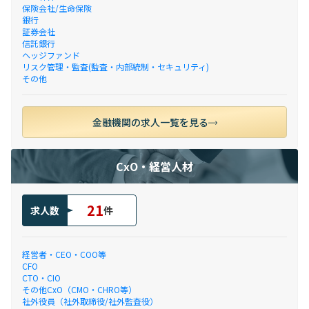
保険会社/生命保険
銀行
証券会社
信託銀行
ヘッジファンド
リスク管理・監査(監査・内部統制・セキュリティ)
その他
金融機関の求人一覧を見る
CxO・経営人材
21
求人数
件
経営者・CEO・COO等
CFO
CTO・CIO
その他CxO（CMO・CHRO等）
社外役員（社外取締役/社外監査役）