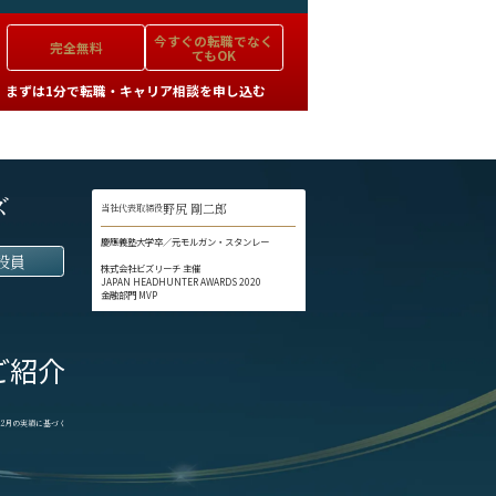
今すぐの
転職でなく
完全無料
てもOK
まずは1分で転職・キャリア相談を申し込む
ズ
野尻 剛二郎
当社代表取締役
慶應義塾大学卒／元モルガン・スタンレー
役員
株式会社ビズリーチ 主催
JAPAN HEADHUNTER AWARDS 2020
金融部門 MVP
ご紹介
1-12月の実績に基づく