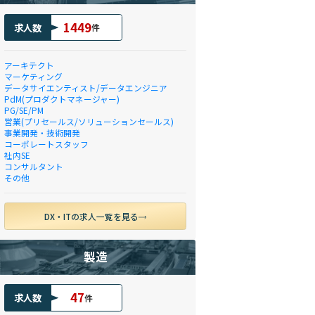
1449
求人数
件
アーキテクト
マーケティング
データサイエンティスト/データエンジニア
PdM(プロダクトマネージャー)
PG/SE/PM
営業(プリセールス/ソリューションセールス)
事業開発・技術開発
コーポレートスタッフ
社内SE
コンサルタント
その他
DX・ITの求人一覧を見る
製造
47
求人数
件