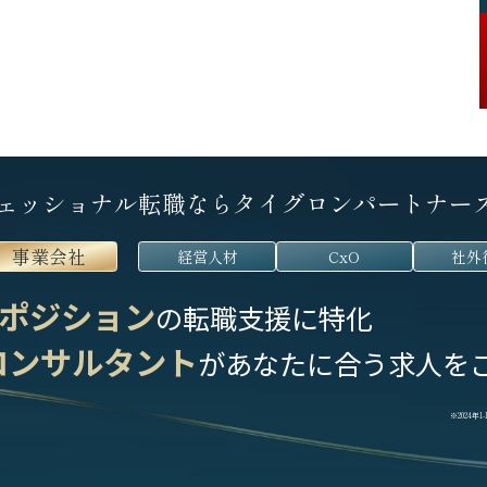
ェッショナル転職なら
タイグロンパートナー
事業会社
経営人材
CxO
社外
ポジション
の転職支援に特化
コンサルタント
が
あなたに合う求人を
※2024年