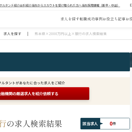
サルタント紹介
会社紹介
当社からスカウトを受け取られた方へ
当社採用情報（新卒・中途）
求人を探す
転職成功事例
お役立ち記事
お
求人を探す
|
熊本県×2000万円以上×銀行の求人検索結果
サルタントがあなたに合った求人をご紹介
金融機関の
厳選求人を紹介依頼する
行
の求人検索結果
0
該当求人
件