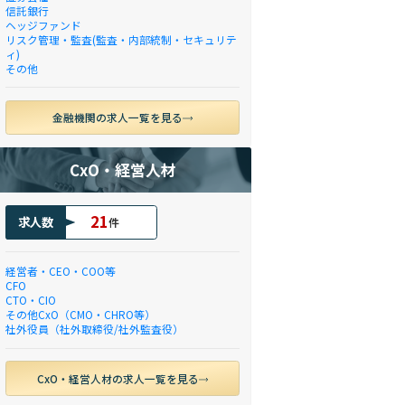
信託銀行
ヘッジファンド
リスク管理・監査(監査・内部統制・セキュリテ
ィ)
その他
金融機関の求人一覧を見る
CxO・経営人材
21
求人数
件
経営者・CEO・COO等
CFO
CTO・CIO
その他CxO（CMO・CHRO等）
社外役員（社外取締役/社外監査役）
CxO・経営人材の求人一覧を見る