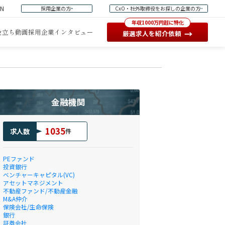
EN
採用企業の方
CxO・社外取締役をお探しの企業の方
年収1000万円超に特化
役立ち動画
採用企業インタビュー
→
厳選求人を紹介依頼
金融機関
1035
求人数
件
PEファンド
投資銀行
ベンチャーキャピタル(VC)
アセットマネジメント
不動産ファンド/不動産金融
M&A仲介
保険会社/生命保険
銀行
証券会社