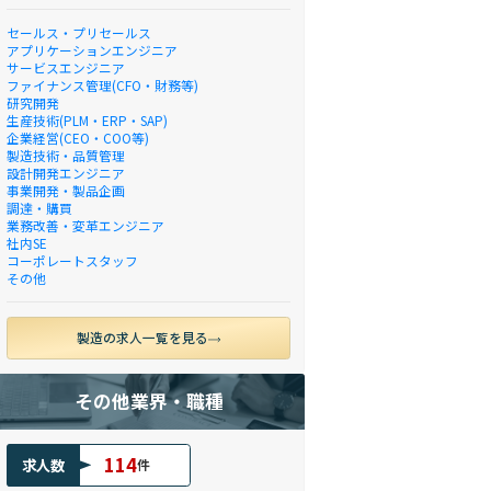
セールス・プリセールス
アプリケーションエンジニア
サービスエンジニア
ファイナンス管理(CFO・財務等)
研究開発
生産技術(PLM・ERP・SAP)
企業経営(CEO・COO等)
製造技術・品質管理
設計開発エンジニア
事業開発・製品企画
調達・購買
業務改善・変革エンジニア
社内SE
コーポレートスタッフ
その他
製造の求人一覧を見る
その他業界・職種
114
求人数
件