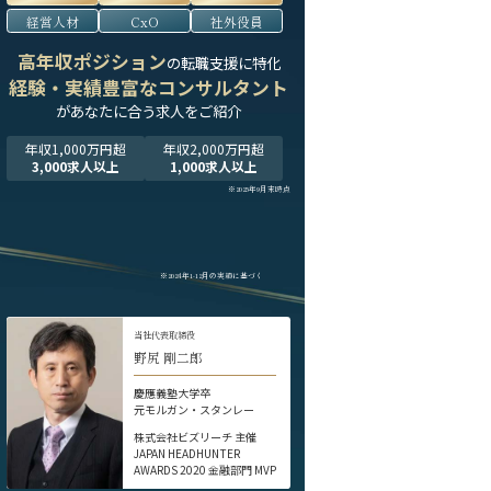
経営人材
CxO
社外役員
高年収ポジション
の転職支援に特化
経験・実績豊富なコンサルタント
が
あなたに合う求人をご紹介
年収1,000万円超
年収2,000万円超
3,000求人以上
1,000求人以上
※2025年9月末時点
※2024年1-12月の実績に基づく
当社代表取締役
野尻 剛二郎
慶應義塾大学卒
元モルガン・スタンレー
株式会社ビズリーチ 主催
JAPAN HEADHUNTER
AWARDS 2020 金融部門 MVP