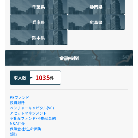
千葉県
静岡県
兵庫県
広島県
熊本県
金融機関
1035
求人数
件
PEファンド
投資銀行
ベンチャーキャピタル(VC)
アセットマネジメント
不動産ファンド/不動産金融
M&A仲介
保険会社/生命保険
銀行