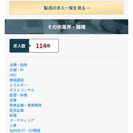
製造の求人一覧を見る
その他業界・職種
114
求人数
件
法務・知財
広報・IR
GRC
情報通信
エネルギー
ポストコンサル
経理・財務
営業
事業企画・事業開発
経営企画
総務
マーケティング
人事
社内SE/IT・DX関連