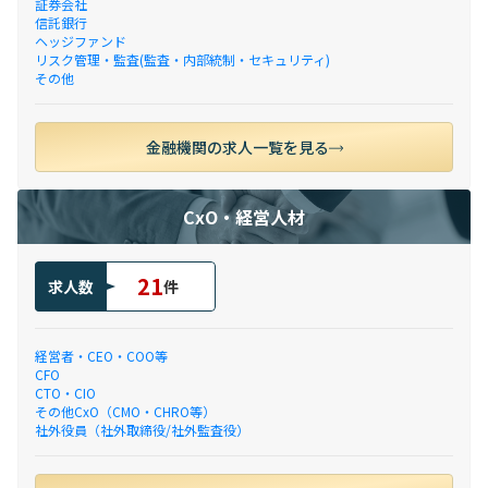
証券会社
信託銀行
ヘッジファンド
リスク管理・監査(監査・内部統制・セキュリティ)
その他
金融機関の求人一覧を見る
CxO・経営人材
21
求人数
件
経営者・CEO・COO等
CFO
CTO・CIO
その他CxO（CMO・CHRO等）
社外役員（社外取締役/社外監査役）