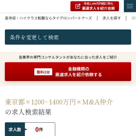
年収1,000万円超に特化
厳選求人を紹介依頼
高年収・ハイクラス転職ならタイグロンパートナーズ
|
求人を探す
|
東
条件を変更して検索
各業界の専門コンサルタントがあなたに合った求人をご紹介
金融機関の
無料1分
厳選求人を紹介依頼する
東京都×1200~1400万円×M&A仲介
の求人検索結果
0
求人数
件