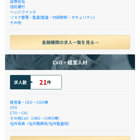
証券会社
信託銀行
ヘッジファンド
リスク管理・監査(監査・内部統制・セキュリティ)
その他
金融機関の求人一覧を見る
CxO・経営人材
21
求人数
件
経営者・CEO・COO等
CFO
CTO・CIO
その他CxO（CMO・CHRO等）
社外役員（社外取締役/社外監査役）