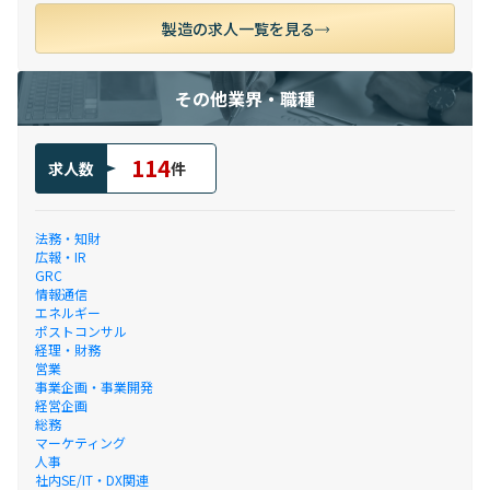
製造の求人一覧を見る
その他業界・職種
114
求人数
件
法務・知財
広報・IR
GRC
情報通信
エネルギー
ポストコンサル
経理・財務
営業
事業企画・事業開発
経営企画
総務
マーケティング
人事
社内SE/IT・DX関連