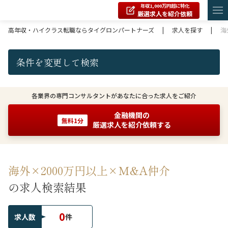
年収1,000万円超に特化
厳選求人を紹介依頼
高年収・ハイクラス転職ならタイグロンパートナーズ
|
求人を探す
|
海
条件を変更して検索
各業界の専門コンサルタントがあなたに合った求人をご紹介
金融機関の
無料1分
厳選求人を紹介依頼する
海外×2000万円以上×M&A仲介
の求人検索結果
0
求人数
件