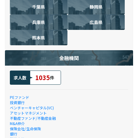
千葉県
静岡県
兵庫県
広島県
熊本県
金融機関
1035
求人数
件
PEファンド
投資銀行
ベンチャーキャピタル(VC)
アセットマネジメント
不動産ファンド/不動産金融
M&A仲介
保険会社/生命保険
銀行