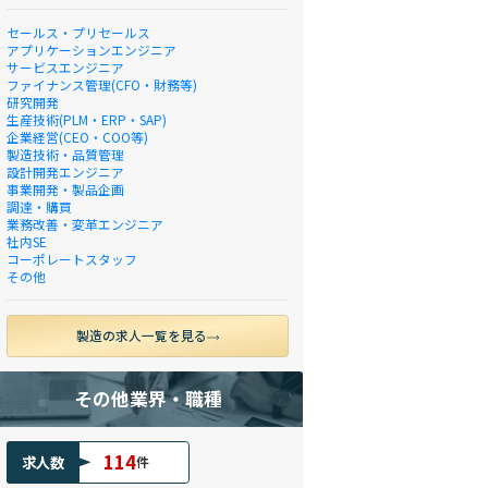
セールス・プリセールス
アプリケーションエンジニア
サービスエンジニア
ファイナンス管理(CFO・財務等)
研究開発
生産技術(PLM・ERP・SAP)
企業経営(CEO・COO等)
製造技術・品質管理
設計開発エンジニア
事業開発・製品企画
調達・購買
業務改善・変革エンジニア
社内SE
コーポレートスタッフ
その他
製造の求人一覧を見る
その他業界・職種
114
求人数
件