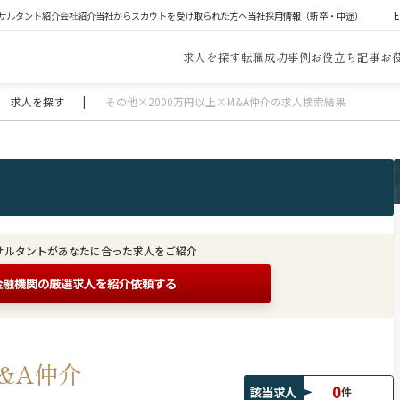
サルタント紹介
会社紹介
当社からスカウトを受け取られた方へ
当社採用情報（新卒・中途）
求人を探す
転職成功事例
お役立ち記事
お
求人を探す
|
その他×2000万円以上×M&A仲介の求人検索結果
サルタントがあなたに合った求人をご紹介
金融機関の
厳選求人を紹介依頼する
&A仲介
0
該当求人
件