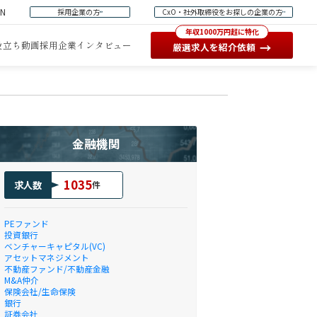
EN
採用企業の方
CxO・社外取締役をお探しの企業の方
年収1000万円超に特化
役立ち動画
採用企業インタビュー
→
厳選求人を紹介依頼
金融機関
1035
求人数
件
PEファンド
投資銀行
ベンチャーキャピタル(VC)
アセットマネジメント
不動産ファンド/不動産金融
M&A仲介
保険会社/生命保険
銀行
証券会社