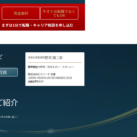
今すぐの
転職でなく
完全無料
てもOK
まずは1分で転職・キャリア相談を申し込む
ズ
野尻 剛二郎
当社代表取締役
慶應義塾大学卒／元モルガン・スタンレー
役員
株式会社ビズリーチ 主催
JAPAN HEADHUNTER AWARDS 2020
金融部門 MVP
ご紹介
1-12月の実績に基づく