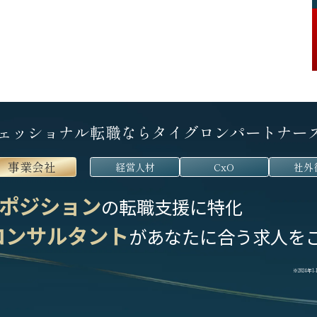
ェッショナル転職なら
タイグロンパートナー
事業会社
経営人材
CxO
社外
ポジション
の転職支援に特化
コンサルタント
が
あなたに合う求人を
※2024年