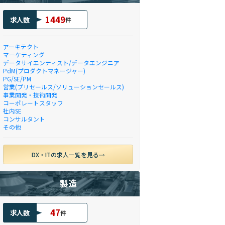
1449
求人数
件
アーキテクト
マーケティング
データサイエンティスト/データエンジニア
PdM(プロダクトマネージャー)
PG/SE/PM
営業(プリセールス/ソリューションセールス)
事業開発・技術開発
コーポレートスタッフ
社内SE
コンサルタント
その他
DX・ITの求人一覧を見る
製造
47
求人数
件