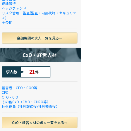
信託銀行
ヘッジファンド
リスク管理・監査(監査・内部統制・セキュリテ
ィ)
その他
金融機関の求人一覧を見る
CxO・経営人材
21
求人数
件
経営者・CEO・COO等
CFO
CTO・CIO
その他CxO（CMO・CHRO等）
社外役員（社外取締役/社外監査役）
CxO・経営人材の求人一覧を見る