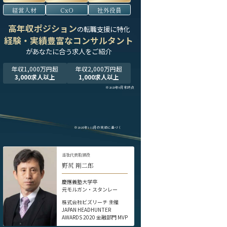
経営人材
CxO
社外役員
高年収ポジション
の転職支援に特化
経験・実績豊富なコンサルタント
が
あなたに合う求人をご紹介
年収1,000万円超
年収2,000万円超
3,000求人以上
1,000求人以上
※2025年9月末時点
※2024年1-12月の実績に基づく
当社代表取締役
野尻 剛二郎
慶應義塾大学卒
元モルガン・スタンレー
株式会社ビズリーチ 主催
JAPAN HEADHUNTER
AWARDS 2020 金融部門 MVP