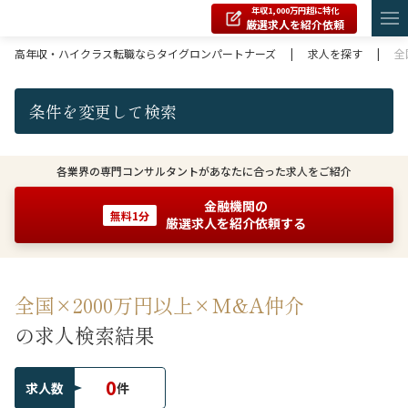
年収1,000万円超に特化
厳選求人を紹介依頼
高年収・ハイクラス転職ならタイグロンパートナーズ
|
求人を探す
|
全
条件を変更して検索
各業界の専門コンサルタントがあなたに合った求人をご紹介
金融機関の
無料1分
厳選求人を紹介依頼する
全国×2000万円以上×M&A仲介
の求人検索結果
0
求人数
件