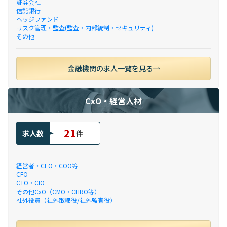
証券会社
信託銀行
ヘッジファンド
リスク管理・監査(監査・内部統制・セキュリティ)
その他
金融機関の求人一覧を見る
CxO・経営人材
21
求人数
件
経営者・CEO・COO等
CFO
CTO・CIO
その他CxO（CMO・CHRO等）
社外役員（社外取締役/社外監査役）