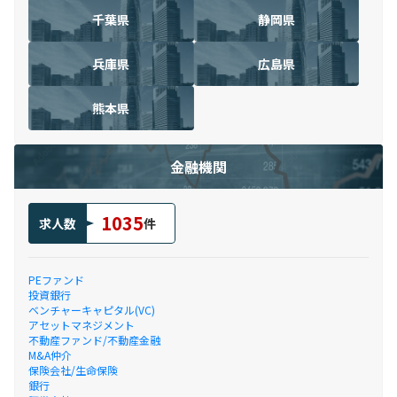
千葉県
静岡県
兵庫県
広島県
熊本県
金融機関
1035
求人数
件
PEファンド
投資銀行
ベンチャーキャピタル(VC)
アセットマネジメント
不動産ファンド/不動産金融
M&A仲介
保険会社/生命保険
銀行