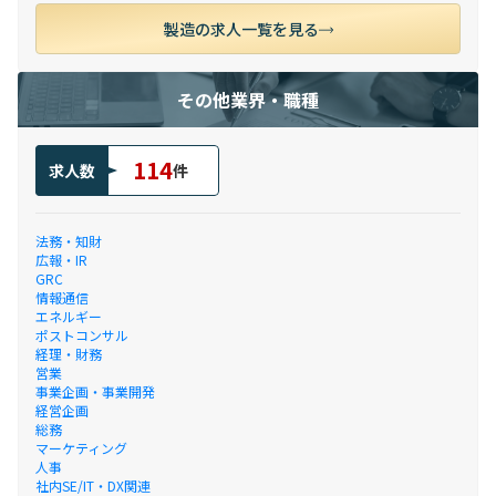
製造の求人一覧を見る
その他業界・職種
114
求人数
件
法務・知財
広報・IR
GRC
情報通信
エネルギー
ポストコンサル
経理・財務
営業
事業企画・事業開発
経営企画
総務
マーケティング
人事
社内SE/IT・DX関連