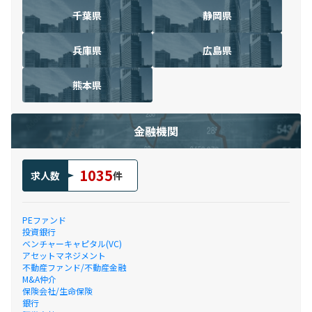
千葉県
静岡県
兵庫県
広島県
熊本県
金融機関
1035
求人数
件
PEファンド
投資銀行
ベンチャーキャピタル(VC)
アセットマネジメント
不動産ファンド/不動産金融
M&A仲介
保険会社/生命保険
銀行