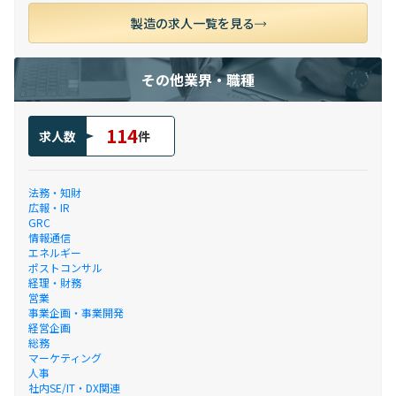
製造の求人一覧を見る
その他業界・職種
114
求人数
件
法務・知財
広報・IR
GRC
情報通信
エネルギー
ポストコンサル
経理・財務
営業
事業企画・事業開発
経営企画
総務
マーケティング
人事
社内SE/IT・DX関連