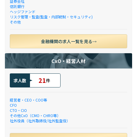
証券会社
信託銀行
ヘッジファンド
リスク管理・監査(監査・内部統制・セキュリティ)
その他
金融機関の求人一覧を見る
CxO・経営人材
21
求人数
件
経営者・CEO・COO等
CFO
CTO・CIO
その他CxO（CMO・CHRO等）
社外役員（社外取締役/社外監査役）