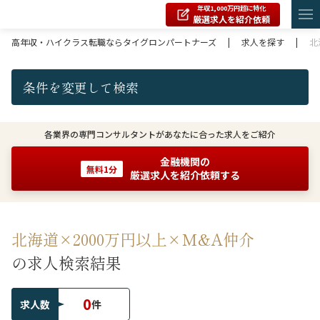
年収1,000万円超に特化
厳選求人を紹介依頼
高年収・ハイクラス転職ならタイグロンパートナーズ
|
求人を探す
|
北
条件を変更して検索
各業界の専門コンサルタントがあなたに合った求人をご紹介
金融機関の
無料1分
厳選求人を紹介依頼する
北海道×2000万円以上×M&A仲介
の求人検索結果
0
求人数
件