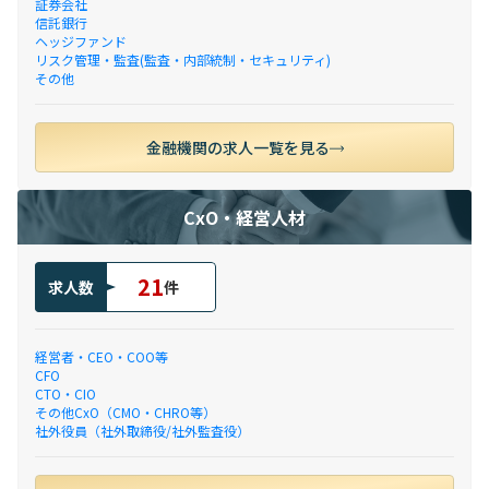
証券会社
信託銀行
ヘッジファンド
リスク管理・監査(監査・内部統制・セキュリティ)
その他
金融機関の求人一覧を見る
CxO・経営人材
21
求人数
件
経営者・CEO・COO等
CFO
CTO・CIO
その他CxO（CMO・CHRO等）
社外役員（社外取締役/社外監査役）