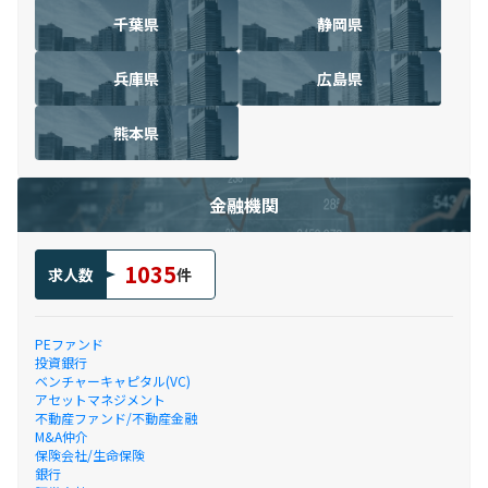
千葉県
静岡県
兵庫県
広島県
熊本県
金融機関
1035
求人数
件
PEファンド
投資銀行
ベンチャーキャピタル(VC)
アセットマネジメント
不動産ファンド/不動産金融
M&A仲介
保険会社/生命保険
銀行