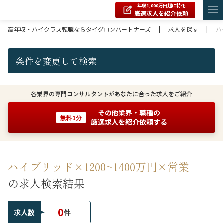
年収1,000万円超に特化
厳選求人を紹介依頼
高年収・ハイクラス転職ならタイグロンパートナーズ
|
求人を探す
|
ハ
条件を変更して検索
各業界の専門コンサルタントがあなたに合った求人をご紹介
その他業界・職種の
無料1分
厳選求人を紹介依頼する
ハイブリッド×1200~1400万円×営業
の求人検索結果
0
求人数
件