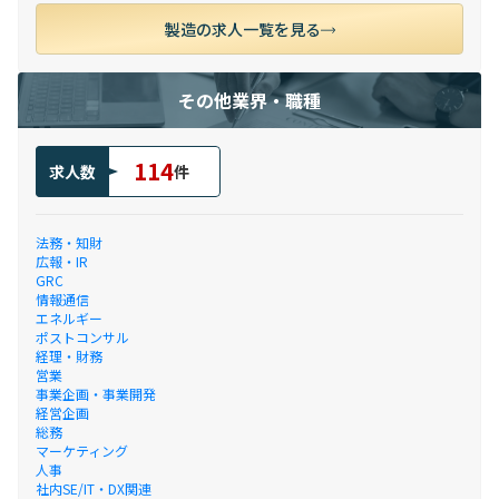
製造の求人一覧を見る
その他業界・職種
114
求人数
件
法務・知財
広報・IR
GRC
情報通信
エネルギー
ポストコンサル
経理・財務
営業
事業企画・事業開発
経営企画
総務
マーケティング
人事
社内SE/IT・DX関連