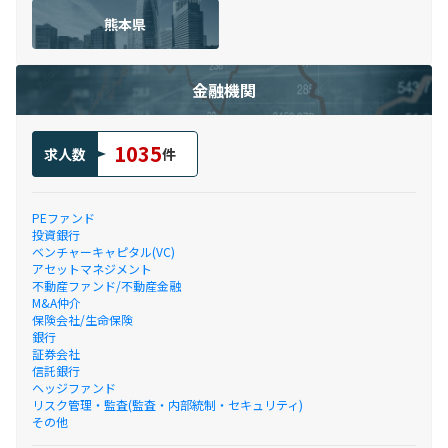
熊本県
金融機関
1035
求人数
件
PEファンド
投資銀行
ベンチャーキャピタル(VC)
アセットマネジメント
不動産ファンド/不動産金融
M&A仲介
保険会社/生命保険
銀行
証券会社
信託銀行
ヘッジファンド
リスク管理・監査(監査・内部統制・セキュリティ)
その他