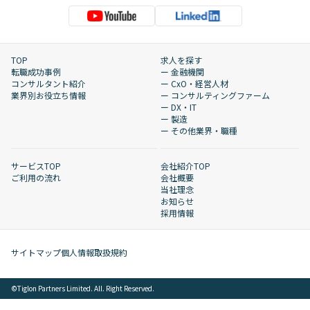
TOP
求人を探す
転職成功事例
ー 金融機関
コンサルタント紹介
ー CxO・経営人材
業界別お役立ち情報
ー コンサルティングファーム
ー DX・IT
ー 製造
ー その他業界・職種
サービスTOP
会社紹介TOP
ご利用の流れ
会社概要
当社理念
お知らせ
採用情報
サイトマップ
個人情報取扱規約
©︎Tiglon Partners Limited. All. Right Reserved.