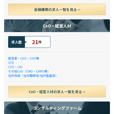
金融機関の求人一覧を見る
CxO・経営人材
21
求人数
件
経営者・CEO・COO等
CFO
CTO・CIO
その他CxO（CMO・CHRO等）
社外役員（社外取締役/社外監査役）
CxO・経営人材の求人一覧を見る
コンサルティングファーム