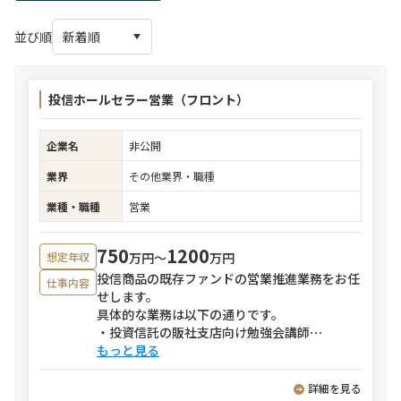
並び順
投信ホールセラー営業（フロント）
企業名
非公開
業界
その他業界・職種
業種・職種
営業
750
1200
万円〜
万円
想定年収
投信商品の既存ファンドの営業推進業務をお任
仕事内容
せします。
具体的な業務は以下の通りです。
・投資信託の販社支店向け勉強会講師
⋯
もっと見る
詳細を見る