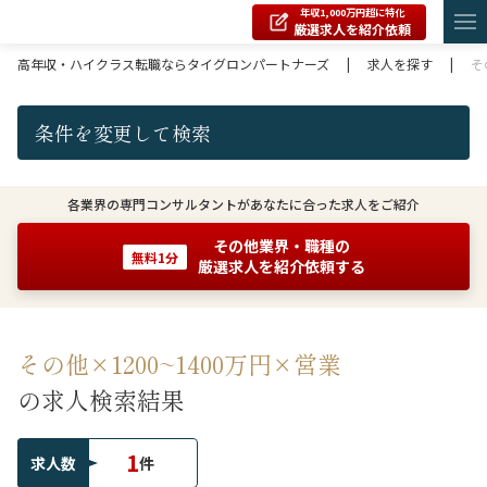
年収1,000万円超に特化
厳選求人を紹介依頼
高年収・ハイクラス転職ならタイグロンパートナーズ
|
求人を探す
|
そ
条件を変更して検索
各業界の専門コンサルタントがあなたに合った求人をご紹介
その他業界・職種の
無料1分
厳選求人を紹介依頼する
その他×1200~1400万円×営業
の求人検索結果
1
求人数
件