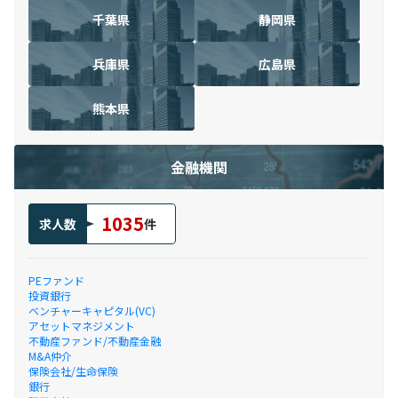
千葉県
静岡県
兵庫県
広島県
熊本県
金融機関
1035
求人数
件
PEファンド
投資銀行
ベンチャーキャピタル(VC)
アセットマネジメント
不動産ファンド/不動産金融
M&A仲介
保険会社/生命保険
銀行