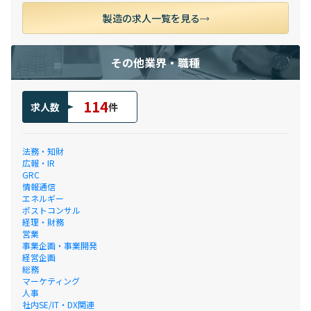
製造の求人一覧を見る
その他業界・職種
114
求人数
件
法務・知財
広報・IR
GRC
情報通信
エネルギー
ポストコンサル
経理・財務
営業
事業企画・事業開発
経営企画
総務
マーケティング
人事
社内SE/IT・DX関連