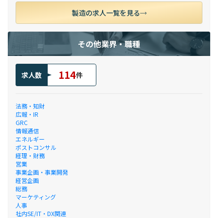
製造の求人一覧を見る
その他業界・職種
114
求人数
件
法務・知財
広報・IR
GRC
情報通信
エネルギー
ポストコンサル
経理・財務
営業
事業企画・事業開発
経営企画
総務
マーケティング
人事
社内SE/IT・DX関連