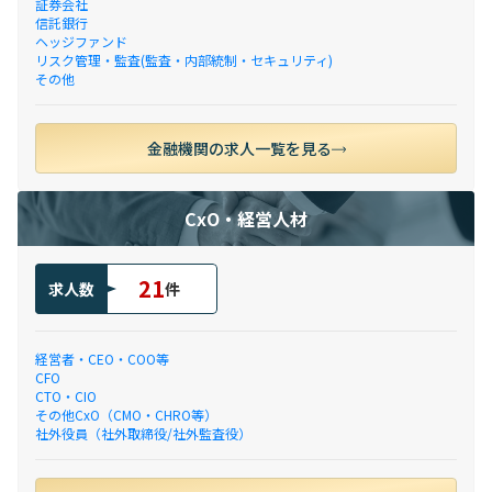
証券会社
信託銀行
ヘッジファンド
リスク管理・監査(監査・内部統制・セキュリティ)
その他
金融機関の求人一覧を見る
CxO・経営人材
21
求人数
件
経営者・CEO・COO等
CFO
CTO・CIO
その他CxO（CMO・CHRO等）
社外役員（社外取締役/社外監査役）