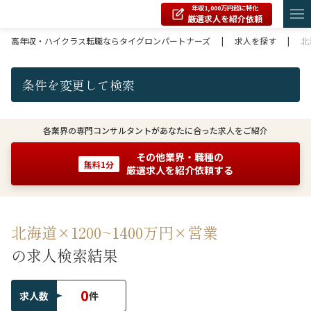
年収1,000万円超に特化
厳選求人を紹介依頼
高年収・ハイクラス転職ならタイグロンパートナーズ
|
求人を探す
|
北
条件を変更して検索
各業界の専門コンサルタントがあなたに合った求人をご紹介
その他業界・職種の
無料1分
厳選求人を紹介依頼する
北海道×1200~1400万円×営業
の求人検索結果
0
求人数
件