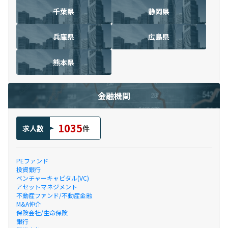
千葉県
静岡県
兵庫県
広島県
熊本県
金融機関
1035
求人数
件
PEファンド
投資銀行
ベンチャーキャピタル(VC)
アセットマネジメント
不動産ファンド/不動産金融
M&A仲介
保険会社/生命保険
銀行