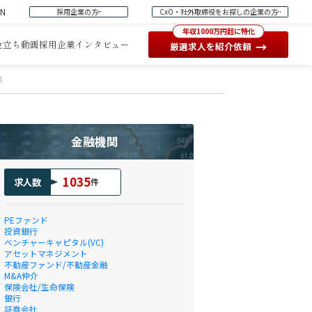
EN
採用企業の方
CxO・社外取締役をお探しの企業の方
年収1000万円超に特化
役立ち動画
採用企業インタビュー
→
厳選求人を紹介依頼
果
金融機関
1035
求人数
件
PEファンド
投資銀行
ベンチャーキャピタル(VC)
アセットマネジメント
不動産ファンド/不動産金融
M&A仲介
保険会社/生命保険
銀行
証券会社