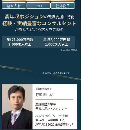
経営人材
CxO
社外役員
高年収ポジション
の転職支援に特化
経験・実績豊富なコンサルタント
が
あなたに合う求人をご紹介
年収1,000万円超
年収2,000万円超
3,000求人以上
1,000求人以上
※2025年9月末時点
※2024年1-12月の実績に基づく
当社代表取締役
野尻 剛二郎
慶應義塾大学卒
元モルガン・スタンレー
株式会社ビズリーチ 主催
JAPAN HEADHUNTER
AWARDS 2020 金融部門 MVP