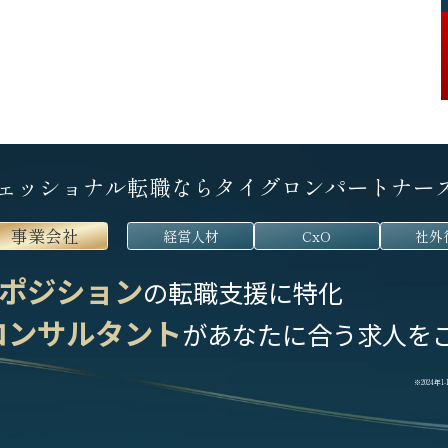
ェッショナル転職なら
タイグロンパートナー
事業会社
経営人材
CxO
社外
ポジション
の転職支援に特化
コンサルタント
が
あなたに合う求人を
※2024年