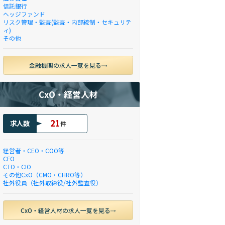
信託銀行
ヘッジファンド
リスク管理・監査(監査・内部統制・セキュリテ
ィ)
その他
金融機関の求人一覧を見る
CxO・経営人材
21
求人数
件
経営者・CEO・COO等
CFO
CTO・CIO
その他CxO（CMO・CHRO等）
社外役員（社外取締役/社外監査役）
CxO・経営人材の求人一覧を見る