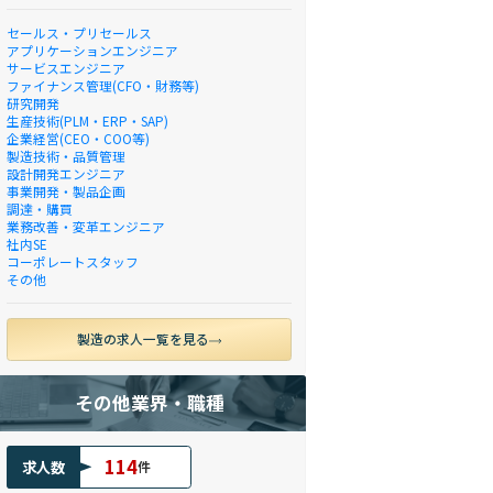
セールス・プリセールス
アプリケーションエンジニア
サービスエンジニア
ファイナンス管理(CFO・財務等)
研究開発
生産技術(PLM・ERP・SAP)
企業経営(CEO・COO等)
製造技術・品質管理
設計開発エンジニア
事業開発・製品企画
調達・購買
業務改善・変革エンジニア
社内SE
コーポレートスタッフ
その他
製造の求人一覧を見る
その他業界・職種
114
求人数
件