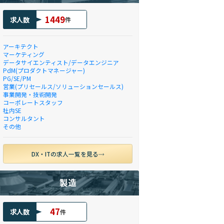
1449
求人数
件
アーキテクト
マーケティング
データサイエンティスト/データエンジニア
PdM(プロダクトマネージャー)
PG/SE/PM
営業(プリセールス/ソリューションセールス)
事業開発・技術開発
コーポレートスタッフ
社内SE
コンサルタント
その他
DX・ITの求人一覧を見る
製造
47
求人数
件