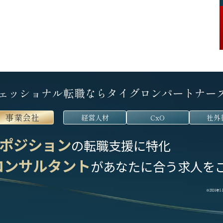
ェッショナル転職なら
タイグロンパートナー
事業会社
経営人材
CxO
社外
ポジション
の転職支援に特化
コンサルタント
が
あなたに合う求人を
※2024年