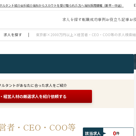
サルタント紹介
会社紹介
当社からスカウトを受け取られた方へ
当社採用情報（新卒・中途）
求人を探す
転職成功事例
お役立ち記事
お
求人を探す
|
東京都×2000万円以上×経営者・CEO・COO等の求人検索
サルタントがあなたに合った求人をご紹介
O・経営人材の
厳選求人を紹介依頼する
営者・CEO・COO等
0
該当求人
件