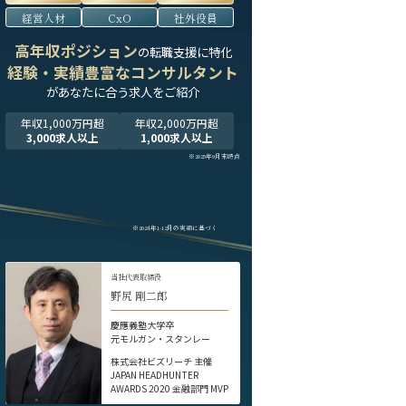
経営人材
CxO
社外役員
高年収ポジション
の転職支援に特化
経験・実績豊富なコンサルタント
が
あなたに合う求人をご紹介
年収1,000万円超
年収2,000万円超
3,000求人以上
1,000求人以上
※2025年9月末時点
※2024年1-12月の実績に基づく
当社代表取締役
野尻 剛二郎
慶應義塾大学卒
元モルガン・スタンレー
株式会社ビズリーチ 主催
JAPAN HEADHUNTER
AWARDS 2020 金融部門 MVP