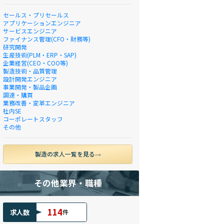
セールス・プリセールス
アプリケーションエンジニア
サービスエンジニア
ファイナンス管理(CFO・財務等)
研究開発
生産技術(PLM・ERP・SAP)
企業経営(CEO・COO等)
製造技術・品質管理
設計開発エンジニア
事業開発・製品企画
調達・購買
業務改善・変革エンジニア
社内SE
コーポレートスタッフ
その他
製造の求人一覧を見る
その他業界・職種
114
求人数
件