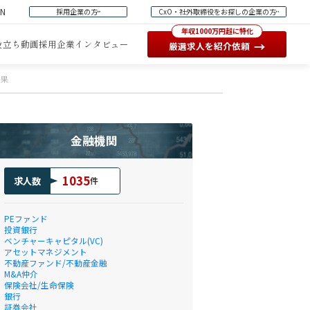
EN
採用企業の方
CxO・社外取締役をお探しの企業の方
年収1000万円超に特化
役立ち動画
採用企業インタビュー
→
厳選求人を紹介依頼
結果
金融機関
1035
求人数
件
PEファンド
投資銀行
ベンチャーキャピタル(VC)
アセットマネジメント
不動産ファンド/不動産金融
M&A仲介
保険会社/生命保険
銀行
証券会社