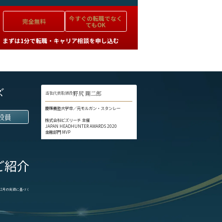
今すぐの
転職でなく
完全無料
てもOK
まずは1分で転職・キャリア相談を申し込む
ズ
野尻 剛二郎
当社代表取締役
慶應義塾大学卒／元モルガン・スタンレー
役員
株式会社ビズリーチ 主催
JAPAN HEADHUNTER AWARDS 2020
金融部門 MVP
ご紹介
1-12月の実績に基づく