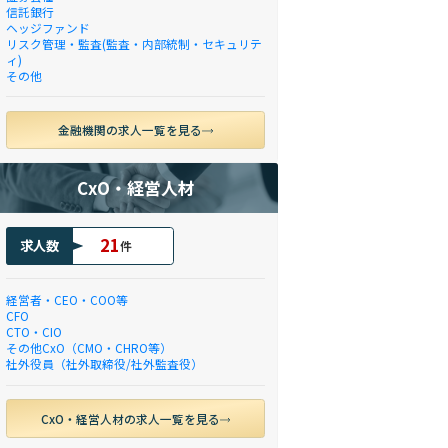
信託銀行
ヘッジファンド
リスク管理・監査(監査・内部統制・セキュリテ
ィ)
その他
金融機関の求人一覧を見る
CxO・経営人材
21
求人数
件
経営者・CEO・COO等
CFO
CTO・CIO
その他CxO（CMO・CHRO等）
社外役員（社外取締役/社外監査役）
CxO・経営人材の求人一覧を見る