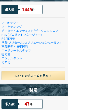
1449
求人数
件
アーキテクト
マーケティング
データサイエンティスト/データエンジニア
PdM(プロダクトマネージャー)
PG/SE/PM
営業(プリセールス/ソリューションセールス)
事業開発・技術開発
コーポレートスタッフ
社内SE
コンサルタント
その他
DX・ITの求人一覧を見る
製造
47
求人数
件