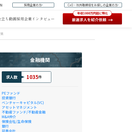
EN
採用企業の方
CxO・社外取締役をお探しの企業の方
年収1000万円超に特化
役立ち動画
採用企業インタビュー
→
厳選求人を紹介依頼
結果
金融機関
1035
求人数
件
PEファンド
投資銀行
ベンチャーキャピタル(VC)
アセットマネジメント
不動産ファンド/不動産金融
M&A仲介
保険会社/生命保険
銀行
証券会社