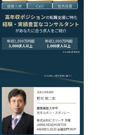
経営人材
CxO
社外役員
高年収ポジション
の転職支援に特化
経験・実績豊富なコンサルタント
が
あなたに合う求人をご紹介
年収1,000万円超
年収2,000万円超
3,000求人以上
1,000求人以上
※2025年9月末時点
※2024年1-12月の実績に基づく
当社代表取締役
野尻 剛二郎
慶應義塾大学卒
元モルガン・スタンレー
株式会社ビズリーチ 主催
JAPAN HEADHUNTER
AWARDS 2020 金融部門 MVP