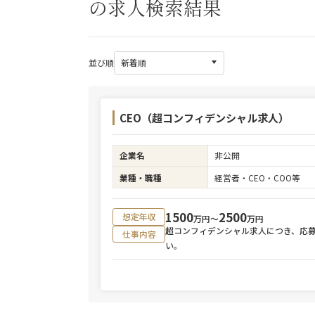
の求人検索結果
並び順
CEO（超コンフィデンシャル求人）
企業名
非公開
業種・職種
経営者・CEO・COO等
1500
2500
想定年収
万円〜
万円
超コンフィデンシャル求人につき、応
仕事内容
い。