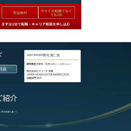
今すぐの
転職でなく
完全無料
てもOK
まずは1分で転職・キャリア相談を申し込む
ズ
野尻 剛二郎
当社代表取締役
慶應義塾大学卒／元モルガン・スタンレー
役員
株式会社ビズリーチ 主催
JAPAN HEADHUNTER AWARDS 2020
金融部門 MVP
ご紹介
1-12月の実績に基づく