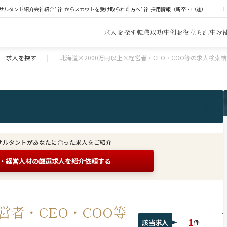
サルタント紹介
会社紹介
当社からスカウトを受け取られた方へ
当社採用情報（新卒・中途）
求人を探す
転職成功事例
お役立ち記事
お
求人を探す
|
北海道×2000万円以上×経営者・CEO・COO等の求人検索
サルタントがあなたに合った求人をご紹介
O・経営人材の
厳選求人を紹介依頼する
営者・CEO・COO等
1
該当求人
件