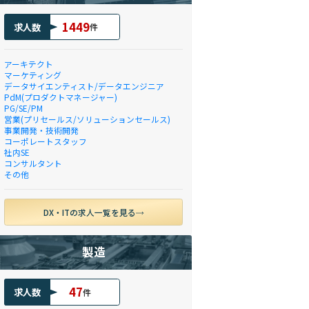
1449
求人数
件
アーキテクト
マーケティング
データサイエンティスト/データエンジニア
PdM(プロダクトマネージャー)
PG/SE/PM
営業(プリセールス/ソリューションセールス)
事業開発・技術開発
コーポレートスタッフ
社内SE
コンサルタント
その他
DX・ITの求人一覧を見る
製造
47
求人数
件