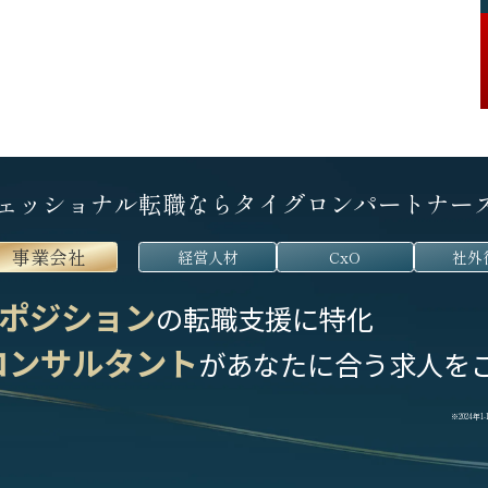
ェッショナル転職なら
タイグロンパートナー
事業会社
経営人材
CxO
社外
ポジション
の転職支援に特化
コンサルタント
が
あなたに合う求人を
※2024年