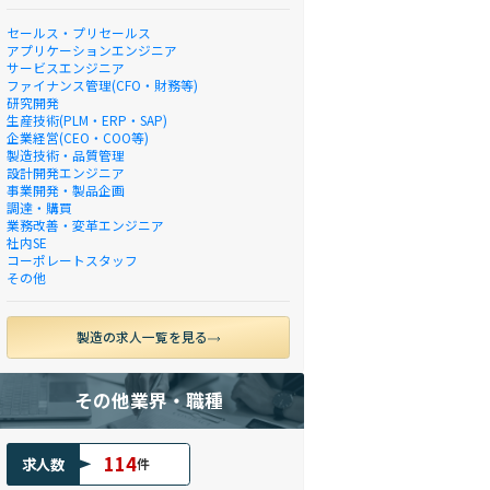
セールス・プリセールス
アプリケーションエンジニア
サービスエンジニア
ファイナンス管理(CFO・財務等)
研究開発
生産技術(PLM・ERP・SAP)
企業経営(CEO・COO等)
製造技術・品質管理
設計開発エンジニア
事業開発・製品企画
調達・購買
業務改善・変革エンジニア
社内SE
コーポレートスタッフ
その他
製造の求人一覧を見る
その他業界・職種
114
求人数
件