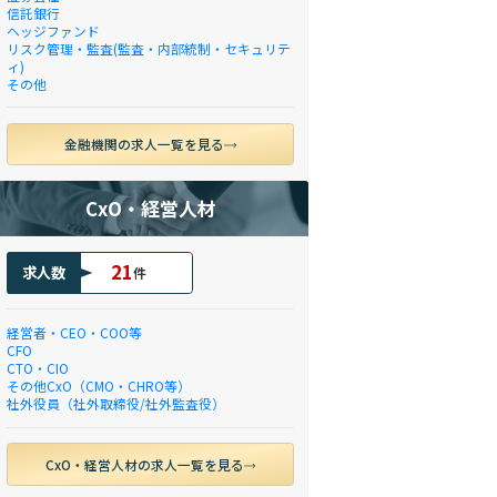
信託銀行
ヘッジファンド
リスク管理・監査(監査・内部統制・セキュリテ
ィ)
その他
金融機関の求人一覧を見る
CxO・経営人材
21
求人数
件
経営者・CEO・COO等
CFO
CTO・CIO
その他CxO（CMO・CHRO等）
社外役員（社外取締役/社外監査役）
CxO・経営人材の求人一覧を見る