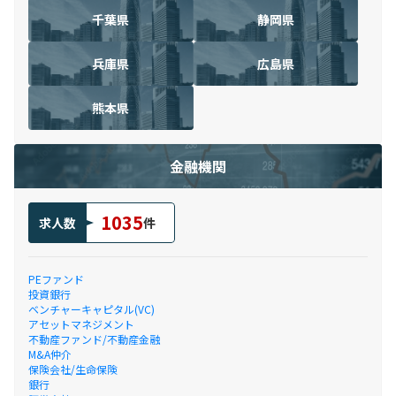
千葉県
静岡県
兵庫県
広島県
熊本県
金融機関
1035
求人数
件
PEファンド
投資銀行
ベンチャーキャピタル(VC)
アセットマネジメント
不動産ファンド/不動産金融
M&A仲介
保険会社/生命保険
銀行