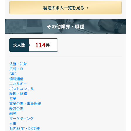
製造の求人一覧を見る
その他業界・職種
114
求人数
件
法務・知財
広報・IR
GRC
情報通信
エネルギー
ポストコンサル
経理・財務
営業
事業企画・事業開発
経営企画
総務
マーケティング
人事
社内SE/IT・DX関連