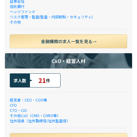
証券会社
信託銀行
ヘッジファンド
リスク管理・監査(監査・内部統制・セキュリティ)
その他
金融機関の求人一覧を見る
CxO・経営人材
21
求人数
件
経営者・CEO・COO等
CFO
CTO・CIO
その他CxO（CMO・CHRO等）
社外役員（社外取締役/社外監査役）