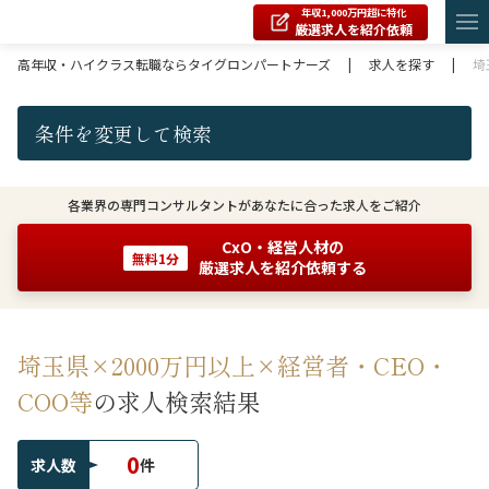
年収1,000万円超に特化
厳選求人を紹介依頼
高年収・ハイクラス転職ならタイグロンパートナーズ
|
求人を探す
|
埼
条件を変更して検索
各業界の専門コンサルタントがあなたに合った求人をご紹介
CxO・経営人材の
無料1分
厳選求人を紹介依頼する
埼玉県×2000万円以上×経営者・CEO・
COO等
の求人検索結果
0
求人数
件