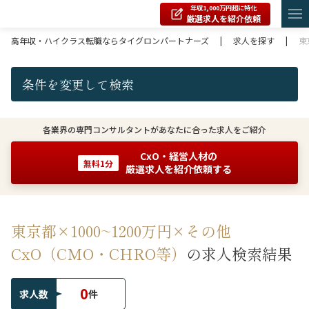
年収1,000万円超に特化
厳選求人を紹介依頼
高年収・ハイクラス転職ならタイグロンパートナーズ
|
求人を探す
|
東
条件を変更して検索
各業界の専門コンサルタントがあなたに合った求人をご紹介
CxO・経営人材の
無料1分
厳選求人を紹介依頼する
東京都×1000~1200万円×その他
CxO（CMO・CHRO等）
の求人検索結果
0
求人数
件