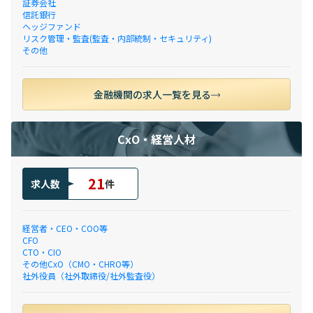
証券会社
信託銀行
ヘッジファンド
リスク管理・監査(監査・内部統制・セキュリティ)
その他
金融機関の求人一覧を見る
CxO・経営人材
21
求人数
件
経営者・CEO・COO等
CFO
CTO・CIO
その他CxO（CMO・CHRO等）
社外役員（社外取締役/社外監査役）