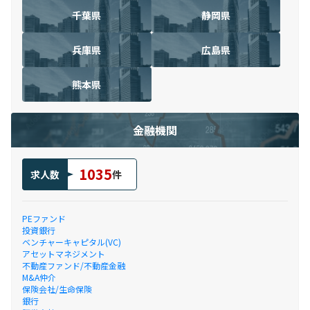
千葉県
静岡県
兵庫県
広島県
熊本県
金融機関
1035
求人数
件
PEファンド
投資銀行
ベンチャーキャピタル(VC)
アセットマネジメント
不動産ファンド/不動産金融
M&A仲介
保険会社/生命保険
銀行