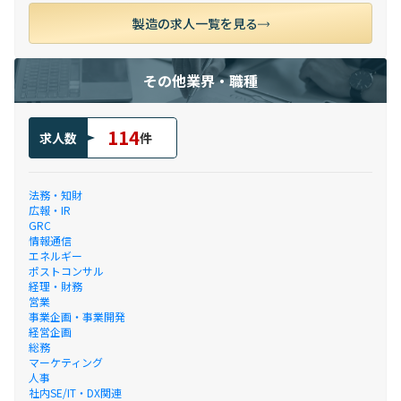
製造の求人一覧を見る
その他業界・職種
114
求人数
件
法務・知財
広報・IR
GRC
情報通信
エネルギー
ポストコンサル
経理・財務
営業
事業企画・事業開発
経営企画
総務
マーケティング
人事
社内SE/IT・DX関連