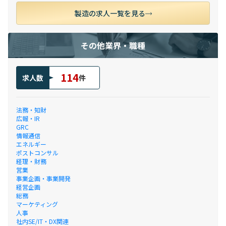
製造の求人一覧を見る
その他業界・職種
114
求人数
件
法務・知財
広報・IR
GRC
情報通信
エネルギー
ポストコンサル
経理・財務
営業
事業企画・事業開発
経営企画
総務
マーケティング
人事
社内SE/IT・DX関連