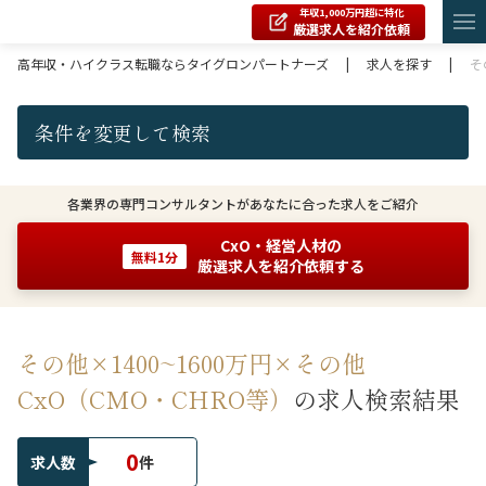
年収1,000万円超に特化
厳選求人を紹介依頼
高年収・ハイクラス転職ならタイグロンパートナーズ
|
求人を探す
|
そ
条件を変更して検索
各業界の専門コンサルタントがあなたに合った求人をご紹介
CxO・経営人材の
無料1分
厳選求人を紹介依頼する
その他×1400~1600万円×その他
CxO（CMO・CHRO等）
の求人検索結果
0
求人数
件