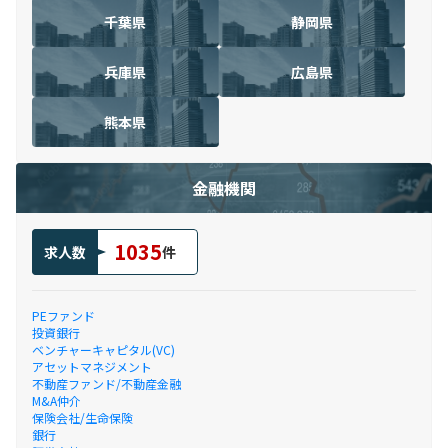
千葉県
静岡県
兵庫県
広島県
熊本県
金融機関
1035
求人数
件
PEファンド
投資銀行
ベンチャーキャピタル(VC)
アセットマネジメント
不動産ファンド/不動産金融
M&A仲介
保険会社/生命保険
銀行