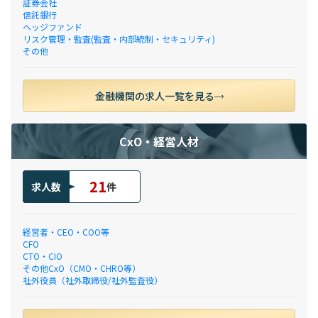
証券会社
信託銀行
ヘッジファンド
リスク管理・監査(監査・内部統制・セキュリティ)
その他
金融機関の求人一覧を見る
CxO・経営人材
21
求人数
件
経営者・CEO・COO等
CFO
CTO・CIO
その他CxO（CMO・CHRO等）
社外役員（社外取締役/社外監査役）