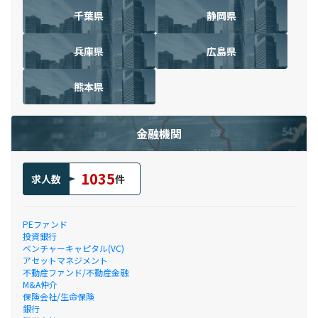
千葉県
静岡県
兵庫県
広島県
熊本県
金融機関
1035
求人数
件
PEファンド
投資銀行
ベンチャーキャピタル(VC)
アセットマネジメント
不動産ファンド/不動産金融
M&A仲介
保険会社/生命保険
銀行