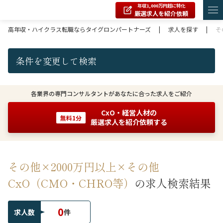
年収1,000万円超に特化
厳選求人を紹介依頼
高年収・ハイクラス転職ならタイグロンパートナーズ
|
求人を探す
|
そ
条件を変更して検索
各業界の専門コンサルタントがあなたに合った求人をご紹介
CxO・経営人材の
無料1分
厳選求人を紹介依頼する
その他×2000万円以上×その他
CxO（CMO・CHRO等）
の求人検索結果
0
求人数
件