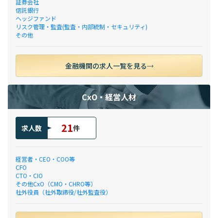
証券会社
信託銀行
ヘッジファンド
リスク管理・監査(監査・内部統制・セキュリティ)
その他
金融機関の求人一覧を見る
CxO・経営人材
21
求人数
件
経営者・CEO・COO等
CFO
CTO・CIO
その他CxO（CMO・CHRO等）
社外役員（社外取締役/社外監査役）