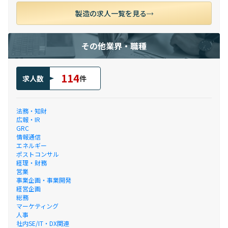
製造の求人一覧を見る
その他業界・職種
114
求人数
件
法務・知財
広報・IR
GRC
情報通信
エネルギー
ポストコンサル
経理・財務
営業
事業企画・事業開発
経営企画
総務
マーケティング
人事
社内SE/IT・DX関連