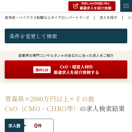
年収1,000万円超に特化
厳選求人を紹介依頼
高年収・ハイクラス転職ならタイグロンパートナーズ
|
求人を探す
|
青
条件を変更して検索
各業界の専門コンサルタントがあなたに合った求人をご紹介
CxO・経営人材の
無料1分
厳選求人を紹介依頼する
青森県×2000万円以上×その他
CxO（CMO・CHRO等）
の求人検索結果
0
求人数
件