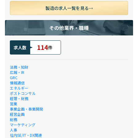
製造の求人一覧を見る
その他業界・職種
114
求人数
件
法務・知財
広報・IR
GRC
情報通信
エネルギー
ポストコンサル
経理・財務
営業
事業企画・事業開発
経営企画
総務
マーケティング
人事
社内SE/IT・DX関連