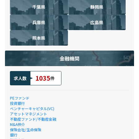
千葉県
静岡県
兵庫県
広島県
熊本県
金融機関
1035
求人数
件
PEファンド
投資銀行
ベンチャーキャピタル(VC)
アセットマネジメント
不動産ファンド/不動産金融
M&A仲介
保険会社/生命保険
銀行