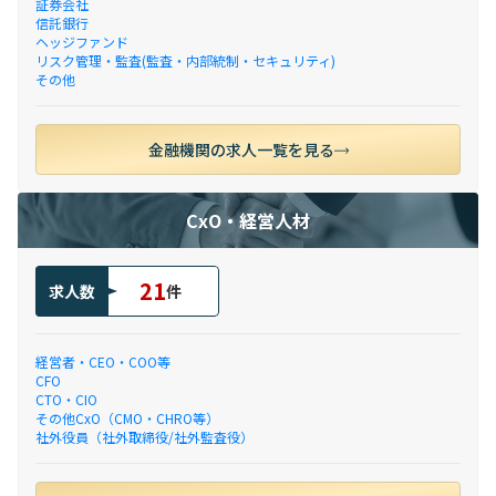
証券会社
信託銀行
ヘッジファンド
リスク管理・監査(監査・内部統制・セキュリティ)
その他
金融機関の求人一覧を見る
CxO・経営人材
21
求人数
件
経営者・CEO・COO等
CFO
CTO・CIO
その他CxO（CMO・CHRO等）
社外役員（社外取締役/社外監査役）