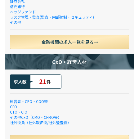
証券会社
信託銀行
ヘッジファンド
リスク管理・監査(監査・内部統制・セキュリティ)
その他
金融機関の求人一覧を見る
CxO・経営人材
21
求人数
件
経営者・CEO・COO等
CFO
CTO・CIO
その他CxO（CMO・CHRO等）
社外役員（社外取締役/社外監査役）