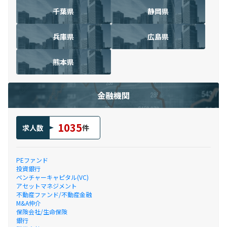
千葉県
静岡県
兵庫県
広島県
熊本県
金融機関
1035
求人数
件
PEファンド
投資銀行
ベンチャーキャピタル(VC)
アセットマネジメント
不動産ファンド/不動産金融
M&A仲介
保険会社/生命保険
銀行