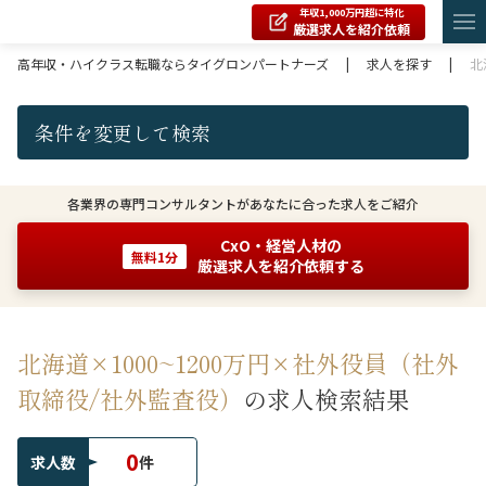
年収1,000万円超に特化
厳選求人を紹介依頼
高年収・ハイクラス転職ならタイグロンパートナーズ
|
求人を探す
|
北
条件を変更して検索
各業界の専門コンサルタントがあなたに合った求人をご紹介
CxO・経営人材の
無料1分
厳選求人を紹介依頼する
北海道×1000~1200万円×社外役員（社外
取締役/社外監査役）
の求人検索結果
0
求人数
件