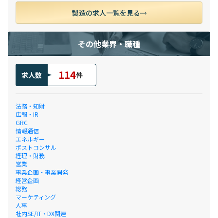
製造の求人一覧を見る
その他業界・職種
114
求人数
件
法務・知財
広報・IR
GRC
情報通信
エネルギー
ポストコンサル
経理・財務
営業
事業企画・事業開発
経営企画
総務
マーケティング
人事
社内SE/IT・DX関連