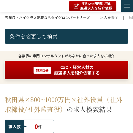
年収1,000万円超に特化
厳選求人を紹介依頼
高年収・ハイクラス転職ならタイグロンパートナーズ
|
求人を探す
|
秋
条件を変更して検索
各業界の専門コンサルタントがあなたに合った求人をご紹介
CxO・経営人材の
無料1分
厳選求人を紹介依頼する
秋田県×800~1000万円×社外役員（社外
取締役/社外監査役）
の求人検索結果
0
求人数
件