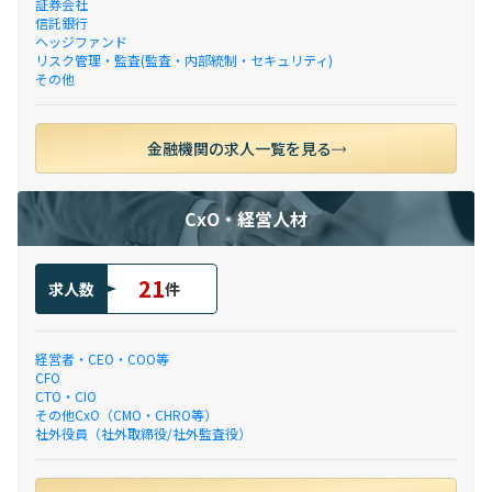
証券会社
信託銀行
ヘッジファンド
リスク管理・監査(監査・内部統制・セキュリティ)
その他
金融機関の求人一覧を見る
CxO・経営人材
21
求人数
件
経営者・CEO・COO等
CFO
CTO・CIO
その他CxO（CMO・CHRO等）
社外役員（社外取締役/社外監査役）