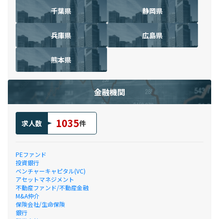
千葉県
静岡県
兵庫県
広島県
熊本県
金融機関
1035
求人数
件
PEファンド
投資銀行
ベンチャーキャピタル(VC)
アセットマネジメント
不動産ファンド/不動産金融
M&A仲介
保険会社/生命保険
銀行