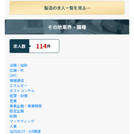
製造の求人一覧を見る
その他業界・職種
114
求人数
件
法務・知財
広報・IR
GRC
情報通信
エネルギー
ポストコンサル
経理・財務
営業
事業企画・事業開発
経営企画
総務
マーケティング
人事
社内SE/IT・DX関連