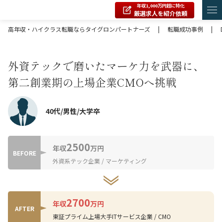
年収1,000万円超に特化
厳選求人を紹介依頼
高年収・ハイクラス転職ならタイグロンパートナーズ
|
転職成功事例
|
外資テックで磨いたマーケ力を武器に、
第二創業期の上場企業CMOへ挑戦
40代/男性/大学卒
2500
年収
万円
BEFORE
外資系テック企業 / マーケティング
2700
年収
万円
AFTER
東証プライム上場大手ITサービス企業 / CMO