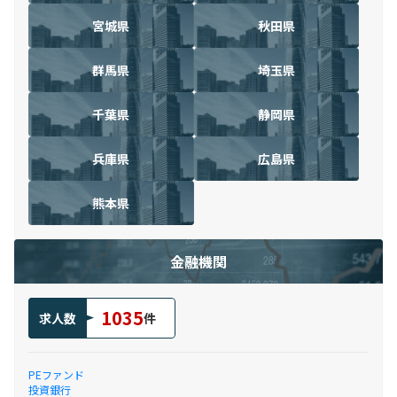
宮城県
秋田県
群馬県
埼玉県
千葉県
静岡県
兵庫県
広島県
熊本県
金融機関
1035
求人数
件
PEファンド
投資銀行