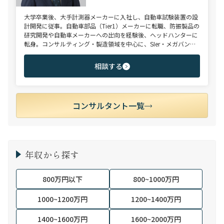
大学卒業後、大手計測器メーカーに入社し、自動車試験装置の設
計開発に従事。自動車部品（Tier1）メーカーに転職、防振製品の
研究開発や自動車メーカーへの出向を経験後、ヘッドハンターに
転身。コンサルティング・製造領域を中心に、SIer・メガバン
ク・VCなど幅広いご支援実績。 【受賞歴】 ・日経転職版
Performance Award Executive部門 MVP ・日系総合コンサルティ
相談する
ング企業 入社実績 個人賞受賞 ・外資系エンジニアリング企業 コ
ンサルティング事業部 入社実績3位
コンサルタント一覧
年収から探す
800万円以下
800~1000万円
1000~1200万円
1200~1400万円
1400~1600万円
1600~2000万円