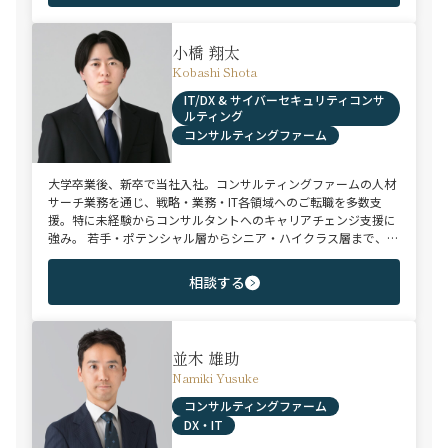
援実績を有する。
小橋 翔太
Kobashi Shota
IT/DX & サイバーセキュリティコンサ
ルティング
コンサルティングファーム
大学卒業後、新卒で当社入社。コンサルティングファームの人材
サーチ業務を通じ、戦略・業務・IT各領域へのご転職を多数支
援。特に未経験からコンサルタントへのキャリアチェンジ支援に
強み。 若手・ポテンシャル層からシニア・ハイクラス層まで、候
補者様のご志向と市場動向を踏まえ最適なキャリアをご提案させ
ていただきます。
相談する
並木 雄助
Namiki Yusuke
コンサルティングファーム
DX・IT