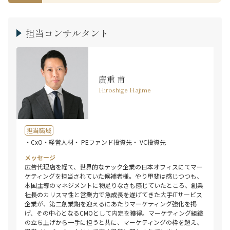
担当コンサルタント
廣重 甫
Hiroshige Hajime
担当職域
・CxO・経営人材
・ PEファンド投資先
・ VC投資先
メッセージ
広告代理店を経て、世界的なテック企業の日本オフィスにてマー
ケティングを担当されていた候補者様。やり甲斐は感じつつも、
本国主導のマネジメントに物足りなさも感じていたところ、創業
社長のカリスマ性と営業力で急成長を遂げてきた大手ITサービス
企業が、第二創業期を迎えるにあたりマーケティング強化を掲
げ、その中心となるCMOとして内定を獲得。マーケティング組織
の立ち上げから一手に担うと共に、マーケティングの枠を超え、