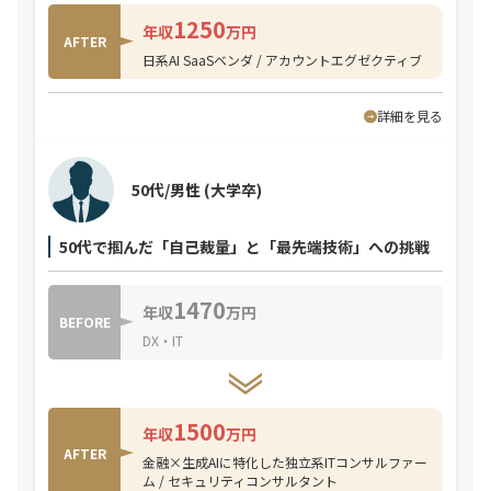
1250
年収
万円
AFTER
日系AI SaaSベンダ / アカウントエグゼクティブ
詳細を見る
50代/男性
(大学卒)
50代で掴んだ「自己裁量」と「最先端技術」への挑戦
1470
年収
万円
BEFORE
DX・IT
1500
年収
万円
AFTER
金融×生成AIに特化した独立系ITコンサルファー
ム / セキュリティコンサルタント