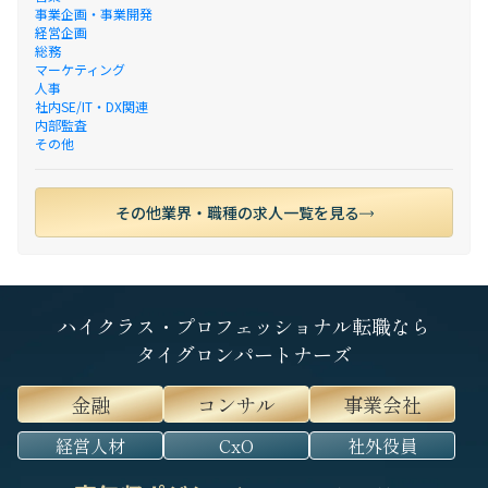
事業企画・事業開発
経営企画
総務
マーケティング
人事
社内SE/IT・DX関連
内部監査
その他
その他業界・職種の求人一覧を見る
ハイクラス・プロフェッショナル転職なら
タイグロンパートナーズ
金融
コンサル
事業会社
経営人材
CxO
社外役員