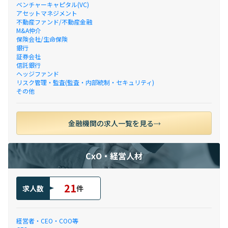
ベンチャーキャピタル(VC)
アセットマネジメント
不動産ファンド/不動産金融
M&A仲介
保険会社/生命保険
銀行
証券会社
信託銀行
ヘッジファンド
リスク管理・監査(監査・内部統制・セキュリティ)
その他
金融機関の求人一覧を見る
CxO・経営人材
21
求人数
件
経営者・CEO・COO等