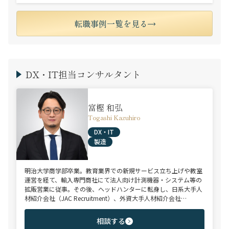
転職事例一覧を見る
DX・IT担当コンサルタント
富樫 和弘
Togashi Kazuhiro
DX・IT
製造
明治大学商学部卒業。教育業界での新規サービス立ち上げや教室
運営を経て、輸入専門商社にて法人向け計測機器・システム等の
拡販営業に従事。その後、ヘッドハンターに転身し、日系大手人
材紹介会社（JAC Recruitment）、外資大手人材紹介会社
（Adecco）を経て当社に参画。 製造全般/プラントエンジニアリ
ング/物流/SIer/SaaSまで幅広い領域、職種全般でのご支援が可
相談する
能。これまで2500名超の候補者様と面談、200名を超える転職支