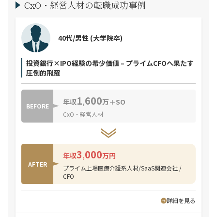
CxO・経営人材の転職成功事例
40代/男性
(大学院卒)
投資銀行×IPO経験の希少価値 – プライムCFOへ果たす
圧倒的飛躍
1
600
年収
,
万＋SO
BEFORE
CxO・経営人材
3
000
年収
,
万円
AFTER
プライム上場医療介護系人材/SaaS関連会社 /
CFO
詳細を見る