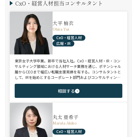
CxO・経営人材担当コンサルタント
大平 柚衣
Ohira Yui
CxO・経営人材
広報・IR
東京女子大学卒業。新卒で当社入社。CxO・経営人材・IR・コン
サルティング領域における人材サーチ業務を通じ、ポテンシャル
層からCEOまで幅広い転職支援実績を有する。コンサルタントと
して、IRを始めとするコーポレート部門およびコンサルティング
ファーム領域を中心に担当。未経験・ポテンシャル層からミド
ル・ハイクラス層まで、年代・職階を問わず幅広くご支援可能。
相談する
丸太 亜希子
Maruta Akiko
CxO・経営人材