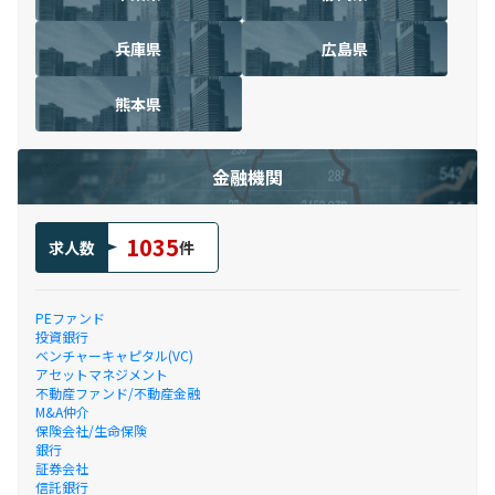
兵庫県
広島県
熊本県
金融機関
1035
求人数
件
PEファンド
投資銀行
ベンチャーキャピタル(VC)
アセットマネジメント
不動産ファンド/不動産金融
M&A仲介
保険会社/生命保険
銀行
証券会社
信託銀行