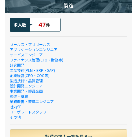
製造
47
求人数
件
セールス・プリセールス
アプリケーションエンジニア
サービスエンジニア
ファイナンス管理(CFO・財務等)
研究開発
生産技術(PLM・ERP・SAP)
企業経営(CEO・COO等)
製造技術・品質管理
設計開発エンジニア
事業開発・製品企画
調達・購買
業務改善・変革エンジニア
社内SE
コーポレートスタッフ
その他
製造の求人一覧を見る