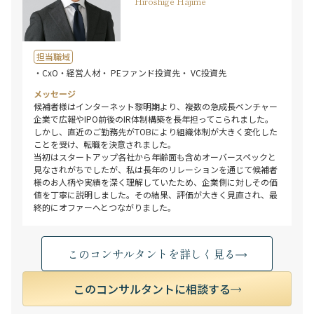
Hiroshige Hajime
担当職域
・CxO・経営人材
・ PEファンド投資先
・ VC投資先
メッセージ
候補者様はインターネット黎明期より、複数の急成長ベンチャー
企業で広報やIPO前後のIR体制構築を長年担ってこられました。
しかし、直近のご勤務先がTOBにより組織体制が大きく変化した
ことを受け、転職を決意されました。
当初はスタートアップ各社から年齢面も含めオーバースペックと
見なされがちでしたが、私は長年のリレーションを通じて候補者
様のお人柄や実績を深く理解していたため、企業側に対しその価
値を丁寧に説明しました。その結果、評価が大きく見直され、最
終的にオファーへとつながりました。
このコンサルタントを詳しく見る
このコンサルタントに相談する