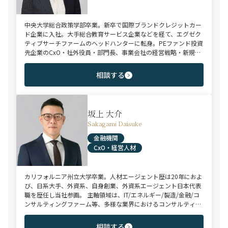
中央大学総合政策学部卒業。新卒で国際ブランドクレジットカー
ド企業に入社。大手総合教育サービス企業などを経て、エグゼク
ティブサーチファームのヘッドハンターに転身。PEファンド投資
先企業のCxO・社外役員・部門長、事業会社の経営戦略・新規事
業・マーケティングなどの戦略企画系ハイクラスポジションにお
ける豊富な転職支援実績。金融/製造/消費財/小売流通/サービス
相談する
などを中心に幅広い業種に対応。
坂上 大介
Sakagami Daisuke
金融機関
CxO・経営人材
カリフォルニア州立大学卒業。人材エージェント歴は20年におよ
び、日系大手、外資系、自身創業、外資系エージェント日本代表
職を歴任し当社参画。 主軸領域は、IT/エネルギー/製造/金融/コ
ンサルティングファーム等、多様な業界におけるコンサルティン
グ/法務/財務/リスク・コンプライアンス/CxO、等。 近年ご支援
した求職者様の内定年収の中央値は約2,000万円。長年の実績と
相談する