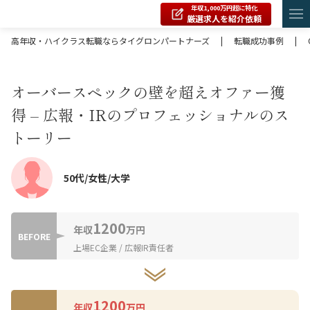
年収1,000万円超に特化
厳選求人を紹介依頼
高年収・ハイクラス転職ならタイグロンパートナーズ
|
転職成功事例
|
オーバースペックの壁を超えオファー獲
得 – 広報・IRのプロフェッショナルのス
トーリー
50代/女性/大学
1200
年収
万円
BEFORE
上場EC企業 / 広報IR責任者
1200
年収
万円