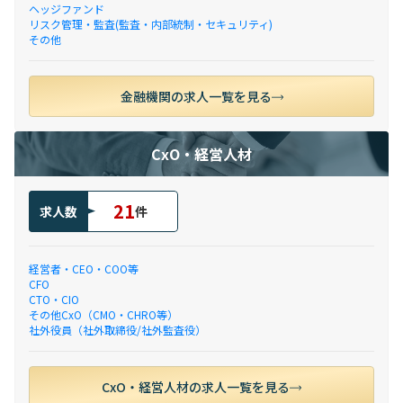
ヘッジファンド
リスク管理・監査(監査・内部統制・セキュリティ)
その他
金融機関の求人一覧を見る
CxO・経営人材
21
求人数
件
経営者・CEO・COO等
CFO
CTO・CIO
その他CxO（CMO・CHRO等）
社外役員（社外取締役/社外監査役）
CxO・経営人材の求人一覧を見る