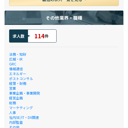
その他業界・職種
114
求人数
件
法務・知財
広報・IR
GRC
情報通信
エネルギー
ポストコンサル
経理・財務
営業
事業企画・事業開発
経営企画
総務
マーケティング
人事
社内SE/IT・DX関連
内部監査
その他