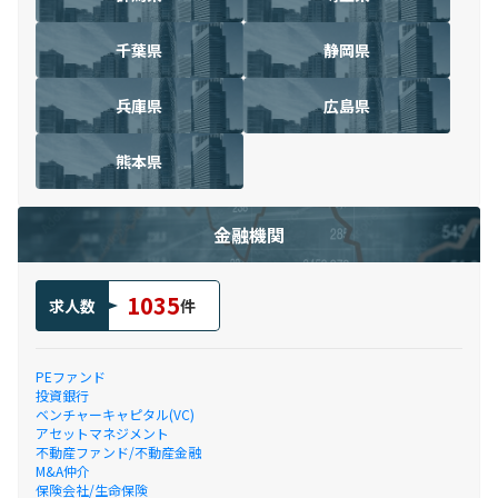
千葉県
静岡県
兵庫県
広島県
熊本県
金融機関
1035
求人数
件
PEファンド
投資銀行
ベンチャーキャピタル(VC)
アセットマネジメント
不動産ファンド/不動産金融
M&A仲介
保険会社/生命保険