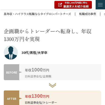
年収1,000万円超に特化
厳選求人を紹介依頼
高年収・ハイクラス転職ならタイグロンパートナーズ
|
転職成功事例
|
企画職からトレーダーへ転身し、年収
1300万円を実現
30代/男性/大学卒
1000
年収
万円
BEFORE
日系証券会社/企画職
1300
年収
万円
AFTER
日系証券会社/トレーダー