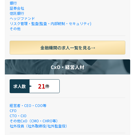
銀行
証券会社
信託銀行
ヘッジファンド
リスク管理・監査(監査・内部統制・セキュリティ)
その他
金融機関の求人一覧を見る
CxO・経営人材
21
求人数
件
経営者・CEO・COO等
CFO
CTO・CIO
その他CxO（CMO・CHRO等）
社外役員（社外取締役/社外監査役）