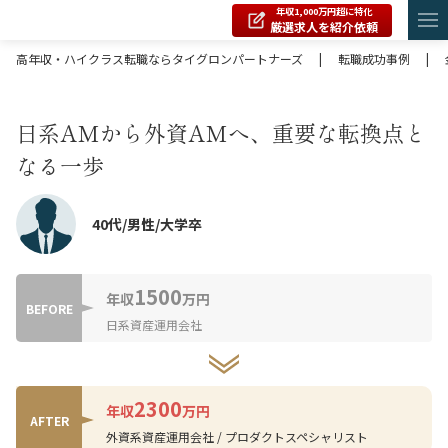
年収1,000万円超に特化
厳選求人を紹介依頼
高年収・ハイクラス転職ならタイグロンパートナーズ
|
転職成功事例
|
日系AMから外資AMへ、重要な転換点と
なる一歩
40代/男性/大学卒
1500
年収
万円
BEFORE
日系資産運用会社
2300
年収
万円
AFTER
外資系資産運用会社 / プロダクトスペシャリスト