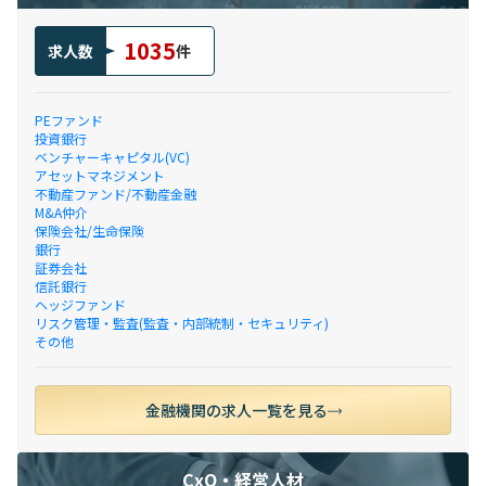
1035
求人数
件
PEファンド
投資銀行
ベンチャーキャピタル(VC)
アセットマネジメント
不動産ファンド/不動産金融
M&A仲介
保険会社/生命保険
銀行
証券会社
信託銀行
ヘッジファンド
リスク管理・監査(監査・内部統制・セキュリティ)
その他
金融機関の求人一覧を見る
CxO・経営人材