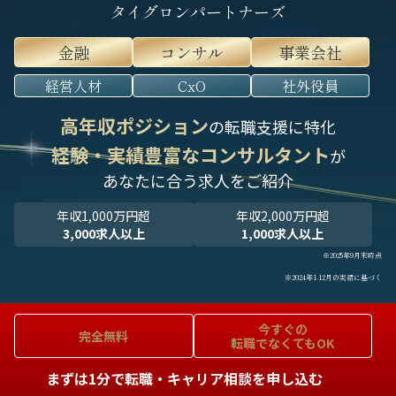
タイグロンパートナーズ
金融
コンサル
事業会社
経営人材
CxO
社外役員
高年収ポジション
の転職支援に特化
経験・実績豊富なコンサルタント
が
あなたに合う求人をご紹介
年収1,000万円超
年収2,000万円超
3,000求人以上
1,000求人以上
※2025年9月末時点
※2024年1-12月の実績に基づく
今すぐの
完全無料
転職でなくてもOK
まずは1分で転職・キャリア相談を申し込む