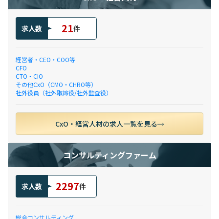
21
求人数
件
経営者・CEO・COO等
CFO
CTO・CIO
その他CxO（CMO・CHRO等）
社外役員（社外取締役/社外監査役）
CxO・経営人材の求人一覧を見る
コンサルティングファーム
2297
求人数
件
総合コンサルティング