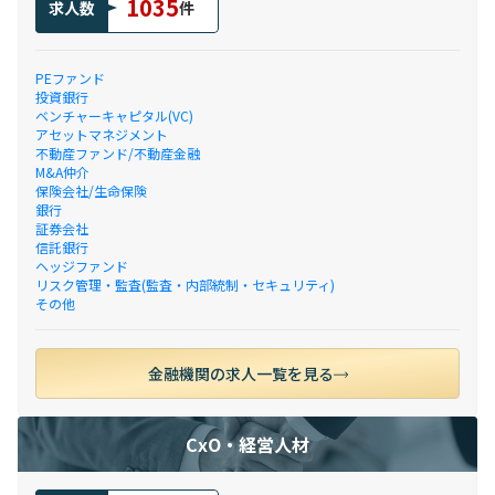
1035
求人数
件
PEファンド
投資銀行
ベンチャーキャピタル(VC)
アセットマネジメント
不動産ファンド/不動産金融
M&A仲介
保険会社/生命保険
銀行
証券会社
信託銀行
ヘッジファンド
リスク管理・監査(監査・内部統制・セキュリティ)
その他
金融機関の求人一覧を見る
CxO・経営人材