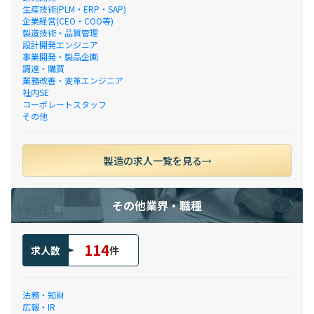
生産技術(PLM・ERP・SAP)
企業経営(CEO・COO等)
製造技術・品質管理
設計開発エンジニア
事業開発・製品企画
調達・購買
業務改善・変革エンジニア
社内SE
コーポレートスタッフ
その他
製造の求人一覧を見る
その他業界・職種
114
求人数
件
法務・知財
広報・IR