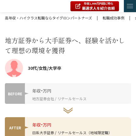
年収1,000万円超に特化
厳選求人を紹介依頼
高年収・ハイクラス転職ならタイグロンパートナーズ
|
転職成功事例
|
地方証券から大手証券へ、経験を活かし
て理想の環境を獲得
30代/女性/大学卒
-
年収
万円
BEFORE
地方証券会社 / リテールセールス
-
年収
万円
AFTER
日系大手証券 / リテールセールス（地域限定職）